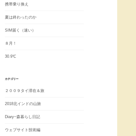
携帯乗り換え
夏は終わったのか
SIM届く（速い）
８月！
30.9℃
カテゴリー
２００９タイ滞在＆旅
2018北インドの山旅
Diary~森暮らし日記
ウェブサイト技術編