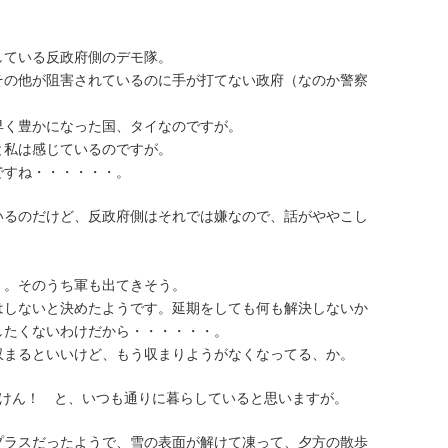
している反政府側のデモ隊。
その他が阻害されているのに手が打てない政府（なのか警察
早く豊かになった国、タイなのですが。
と私は感じているのですが。
ですね・・・・・・。
いるのだけど、反政府側はそれでは嫌なので、話がややこし
・。そのうち軍も出てきそう。
はしないと決めたようです。延期をしても何も解決しないか
したくないわけだから・・・・・・。
収まるといいけど、もう収まりようがなくなってる、か。
ないけん！ と、いつも通りに暮らしていると思いますが。
プラスだったようで、雪の表面が解けて凍って、夕方の散歩