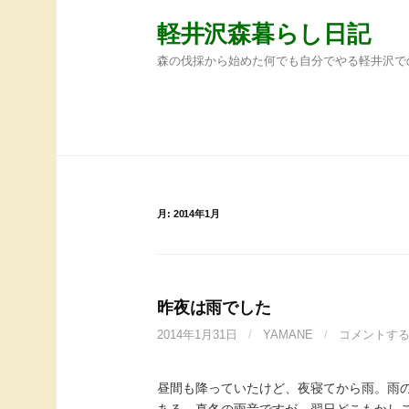
コ
軽井沢森暮らし日記
ン
テ
森の伐採から始めた何でも自分でやる軽井沢で
ン
ツ
へ
ホーム
サンプルページ
ス
キ
ッ
プ
月:
2014年1月
昨夜は雨でした
2014年1月31日
/
YAMANE
/
コメントす
昼間も降っていたけど、夜寝てから雨。雨