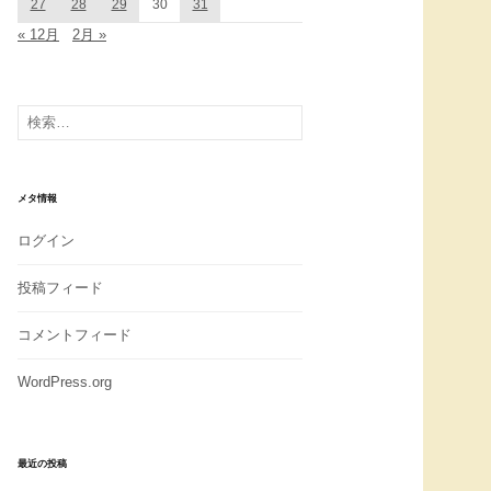
27
28
29
30
31
« 12月
2月 »
検
索:
メタ情報
ログイン
投稿フィード
コメントフィード
WordPress.org
最近の投稿