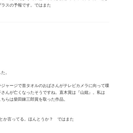
プラスの予報です。ではまた
る
。
した。
かジャージで首タオルのおばさんがテレビカメラに向って喋
子さんが亡くなったそうですね。直木賞は『山妣』。私は
こちらは柴田錬三郎賞を取った作品。
。
℃とか言ってる。ほんとうか？ ではまた