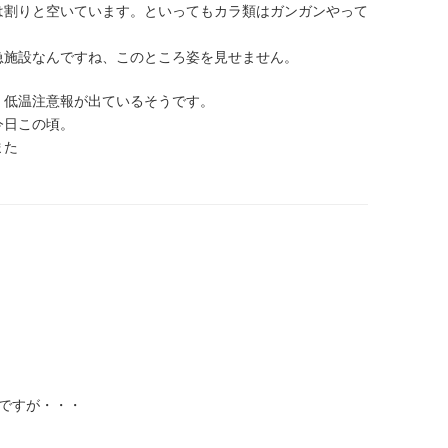
は割りと空いています。といってもカラ類はガンガンやって
急施設なんですね、このところ姿を見せません。
。低温注意報が出ているそうです。
今日この頃。
また
る
ですが・・・