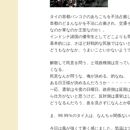
タイの首都バンコクのあちこちを不法占拠
首都のどまんなかを不法に占拠され、交通
なのか軍なのか王室なのか）。
インドシナ諸国の優等生としてどこよりも
基本的には、さほど好戦的な民族ではない
どうもなかなか、うまいこといかないよう
解散して民意を問う、と現政権側は言って
くなる。
民意なんか問うな、俺が決める、的なね。
ある日王様が決めるんだろうか・・・・・
一応、選挙は今度の日曜日。政府側は延期
ら仕方がないと思うけど。反対側は選挙は
どうなるんだろう、血を流さずになんとか
ま、99.99％のタイ人は、なんちゃ関係
今日は風が強くて寒く感じました。気温は