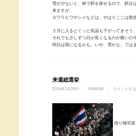
雪が少ないと、林で餌を探せるので、餌台
来ますが。
カワラヒワやシメなどは、やはりここは救
２月に入るとぐっと気温も下がってきそう
それでも少しずつ日が長くなるのが救いの
明日は雨になるかも。いや、雪かな。では
来週総選挙
2014年1月28日
/
YAMANE
/
コメントす
借り物写真