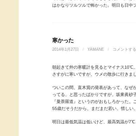
はかなりツルツルで怖かった。明日も日中
寒かった
2014年1月27日
/
YAMANE
/
コメントす
朝起きて外の寒暖計を見るとマイナス10℃
さすがに寒いですが、ウメの散歩に行きま
ついこの間、直木賞の発表があって、なぜ
ってる、と思ったばかりですが、坂東眞砂
『曼荼羅道』というのがおもしろかった。
55歳だそうだから、まだまだ若い、惜しい
明日は最低気温は低いけど、最高気温が7