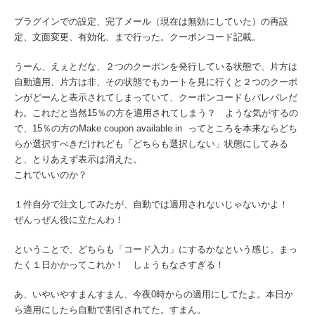
プラグインでの設定、完了メール（現在は無効にしていた）の再設
定、文面変更、有効化、まで行った。クーポンコード記載。
うーん、えぇとだな、２つのクーポンを発行している状態で、片方は
自動適用、片方は非、その状態でもカートを見に行くと２つのクーポ
ンがどーんと表示されてしまっていて、クーポンコードもバレバレだ
わ。これだと当然15％の方を適用されてしまう？ ような気がするの
で、15％の方の
Make coupon available in ってところを本来ならどち
らか選択すべきだけれども「どちらも選択しない」状態にしてみる
と、とりあえず表示は消えた。
これでいいのか？
１件自分で注文してみたが、自動では適用されないじゃないかよ！
ぜんっぜん役に立たんわ！
ということで、どちらも「コード入力」にするかなという感じ。まっ
たく１日かかってこれか！ しょうもなさすぎる！
あ、いやいやすまんすまん、今夜0時からの適用にしてたよ。本日か
ら適用にしたら自動で割引されてた。すまん。