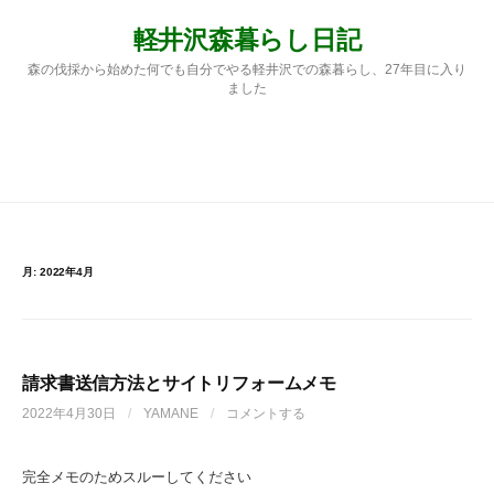
コ
軽井沢森暮らし日記
ン
テ
森の伐採から始めた何でも自分でやる軽井沢での森暮らし、27年目に入り
ン
ました
ツ
へ
ス
検
メニュー
キ
ッ
プ
索:
月:
2022年4月
請求書送信方法とサイトリフォームメモ
2022年4月30日
/
YAMANE
/
コメントする
完全メモのためスルーしてください