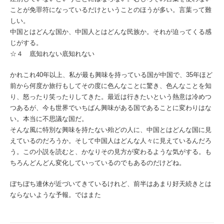
ことが免罪符になっているだけということのほうが多い。言葉って難
しい。
中国とはどんな国か、中国人とはどんな民族か。それが迫ってくる感
じがする。
☆４ 底知れない底知れない
かれこれ40年以上、私が最も興味を持っている国が中国で、35年ほど
前から何度か旅行もしてその度に色んなことに驚き、色んなことを知
り、怒ったり笑ったりしてきた。最近は行きたいという熱意は冷めつ
つあるが、今も世界でいちばん興味がある国であることに変わりはな
い。本当に不思議な国だ。
そんな風に特別な興味を持たない殆どの人に、中国とはどんな国に見
えているのだろうか。そして中国人はどんな人々に見えているんだろ
う。この小説を読むと、かなりその見方が変わるような気がする。も
ちろんどんどん変化していっているのでもあるのだけどね。
ぼちぼち連休が近づいてきているけれど、前半はあまり好天続きとは
ならないような予報。ではまた