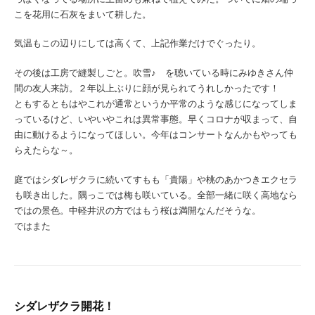
こを花用に石灰をまいて耕した。
気温もこの辺りにしては高くて、上記作業だけでぐったり。
その後は工房で縫製しごと。吹雪♪ を聴いている時にみゆきさん仲
間の友人来訪。２年以上ぶりに顔が見られてうれしかったです！
ともするともはやこれが通常というか平常のような感じになってしま
っているけど、いやいやこれは異常事態。早くコロナが収まって、自
由に動けるようになってほしい。今年はコンサートなんかもやっても
らえたらな～。
庭ではシダレザクラに続いてすもも「貴陽」や桃のあかつきエクセラ
も咲き出した。隅っこでは梅も咲いている。全部一緒に咲く高地なら
ではの景色。中軽井沢の方ではもう桜は満開なんだそうな。
ではまた
シダレザクラ開花！