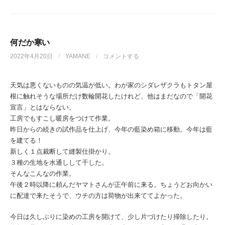
何だか寒い
2022年4月20日
/
YAMANE
/
コメントする
天気は悪くないものの気温が低い。わが家のシダレザクラもトタン屋
根に触れそうな場所だけ数輪開花したけれど、他はまだなので「開花
宣言」とはならない。
工房でもすこし暖房をつけて作業。
昨日からの続きの試作品を仕上げ、今年の藍染め箱に移動。今年は藍
を建てる！
新しく１点裁断して縫製仕掛かり。
３種の生地を水通しして干した。
そんなこんなの作業。
午後２時以降に頼んだヤマトさんが正午前に来る。ちょうどお向かい
に配達で来たそうで、ウチの方は荷物が出来ててよかった。
今日は久しぶりに染めの工房を開けて、少し片づけたり掃除したり。