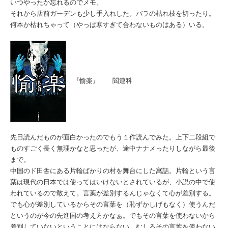
いつやったか忘れるのでメモ。
それから店前ガーデンも少し手入れした。バラの枯れ枝を切ったり。
何本か枯れちゃって（やっぱ寒すぎて合わないものはある）いる。
『愉楽』
閻連科
先日読んだものが面白かったのでもう１作読んでみた。上下二段組で
ものすごく長く無理かなと思ったが、途中ナナメったりしながら最後
まで。
中国のド田舎にある片輪ばかりの村を舞台にした寓話。片輪という言
葉は現代の日本では使ってはいけないとされているが、小説の中で使
われているので敢えて。言葉が差別するんじゃなくて心が差別する。
でも心が差別しているからその言葉を（恥ずかしげもなく）使うんだ
というのが今の先進国の考え方かなぁ。でもその言葉を使わないから
差別していないということにはならない。むしろその言葉を使わない