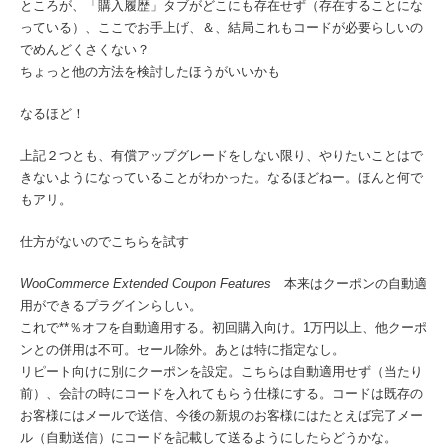
ところが、「購入履歴」タブがどこにも存在せず（存在することにな
っている）、ここでお手上げ、＆、結局これもコードが必要らしいの
でめんどくさくない？
ちょっと他の方法を検討したほうがいいかも
なるほど！
上記２つとも、有償アップグレードをしない限り、やりたいことはで
きないようになっていることがわかった。なるほどねー。ほんと何で
もアリ。
仕方がないのでこちらを試す
WooCommerce Extended Coupon Features
本来はクーポンの自動適
用ができるプラグインらしい。
これで**％オフを自動適用する。初回購入向け。1万円以上、他クーポ
ンとの併用は不可。セール除外。あとは特に指定なし。
リピート向けに別にクーポンを設定。こちらは自動適用せず（当たり
前）、会計の時にコードを入れてもらう仕様にする。コードは既存の
お客様にはメールで送信、今後の新規のお客様にはたとえば完了メー
ル（自動送信）にコードを記載して送るようにしたらどうかな。