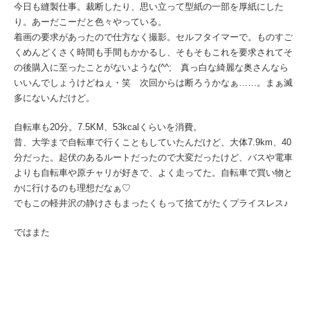
今日も縫製仕事。裁断したり、思い立って型紙の一部を厚紙にした
り。あーだこーだと色々やっている。
着画の要求があったので仕方なく撮影。セルフタイマーで。ものすご
くめんどくさく時間も手間もかかるし、そもそもこれを要求されてそ
の後購入に至ったことがないような(^^; 真っ白な綺麗な奥さんなら
いいんでしょうけどねぇ・笑 次回からは断ろうかなぁ……。まぁ滅
多にないんだけど。
自転車も20分。7.5KM、53kcalくらいを消費。
昔、大学まで自転車で行くこともしていたんだけど、大体7.9km、40
分だった。起伏のあるルートだったので大変だったけど、バスや電車
よりも自転車や原チャリが好きで、よく走ってた。自転車で買い物と
かに行けるのも理想だなぁ♡
でもこの軽井沢の静けさもまったくもって捨てがたくプライスレス♪
ではまた