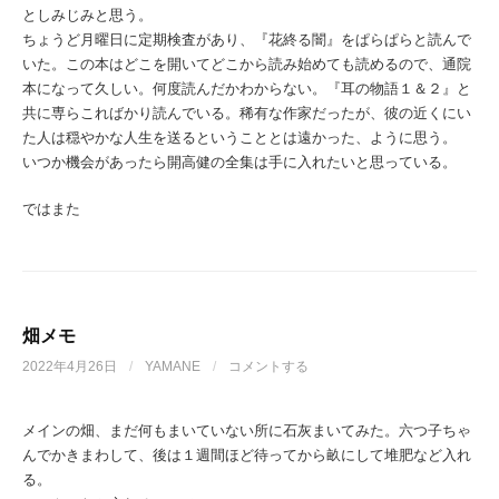
としみじみと思う。
ちょうど月曜日に定期検査があり、『花終る闇』をぱらぱらと読んで
いた。この本はどこを開いてどこから読み始めても読めるので、通院
本になって久しい。何度読んだかわからない。『耳の物語１＆２』と
共に専らこればかり読んでいる。稀有な作家だったが、彼の近くにい
た人は穏やかな人生を送るということとは遠かった、ように思う。
いつか機会があったら開高健の全集は手に入れたいと思っている。
ではまた
畑メモ
2022年4月26日
/
YAMANE
/
コメントする
メインの畑、まだ何もまいていない所に石灰まいてみた。六つ子ちゃ
んでかきまわして、後は１週間ほど待ってから畝にして堆肥など入れ
る。