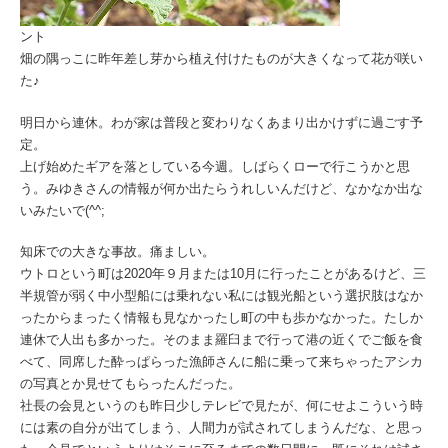
ント
畑の隅っこに昨年差し芽から植え付けたものが大きくなって花が咲い
た♪
明日から連休。わが家は普段と変わりなくあまり出かけずに過ごす予
定。
上げ始めたギアを落としている今週。しばらくローで行こうかと思
う。みゆきさんの情報が何か出たらうれしいんだけど、なかなか出な
いみたいで(^^;
知床での大きな事故。痛ましい。
ウトロという町は2020年９月または10月に行ったことがあるけど、三
半規管が弱く中小型船には乗れない私には観光船という選択肢はなか
ったからまったく情報も見なかったし町の中も歩かなかった。たしか
連休で人出も多かった。そのまま羅臼まで行って港の近くでご飯を食
べて、同席した酔っぱらった漁師さんに船に乗って来ちゃったアシカ
の写真とか見せてもらったんだった。
社長の会見というのも昨日少しテレビで見たが、何にせよこういう時
には素の自分が出てしまう、人間力が試されてしまうんだな、と思っ