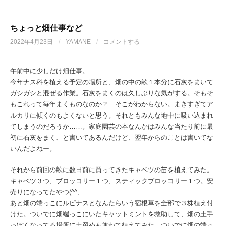
ちょっと畑仕事など
2022年4月23日
/
YAMANE
/
コメントする
午前中に少しだけ畑仕事。
今年ナス科を植える予定の場所と、畑の中の畝１本分に石灰をまいて
ガシガシと混ぜる作業。石灰をまくのは久しぶりな気がする。そもそ
もこれって毎年まくものなのか？ そこがわからない。まきすぎてア
ルカリに傾くのもよくないと思う。それともみんな地中に吸い込まれ
てしまうのだろうか……。家庭園芸の本なんかはみんな当たり前に最
初に石灰をまく、と書いてあるんだけど、翌年からのことは書いてな
いんだよねー。
それから前回の畝に数日前に買ってきたキャベツの苗を植えてみた。
キャベツ３つ、ブロッコリー１つ、スティックブロッコリー１つ。安
売りになってたやつ(^^;
あと畑の端っこにルピナスとなんたらいう宿根草を全部で３株植え付
けた。ついでに畑端っこにいたキャットミントを救助して、畑の土手
っぽくなってる場所に土留めも兼ねて植えてみた。ついでに畑の端っ