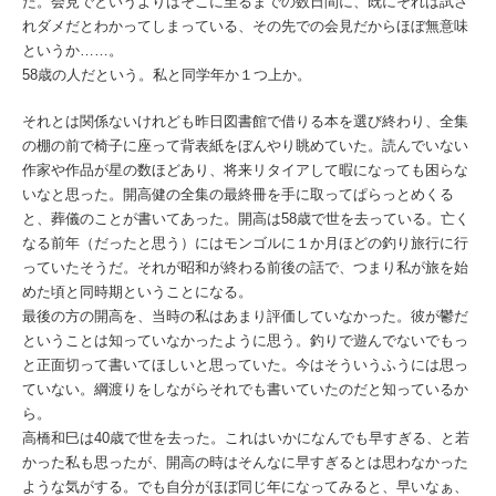
た。会見でというよりはそこに至るまでの数日間に、既にそれは試さ
れダメだとわかってしまっている、その先での会見だからほぼ無意味
というか……。
58歳の人だという。私と同学年か１つ上か。
それとは関係ないけれども昨日図書館で借りる本を選び終わり、全集
の棚の前で椅子に座って背表紙をぼんやり眺めていた。読んでいない
作家や作品が星の数ほどあり、将来リタイアして暇になっても困らな
いなと思った。開高健の全集の最終冊を手に取ってぱらっとめくる
と、葬儀のことが書いてあった。開高は58歳で世を去っている。亡く
なる前年（だったと思う）にはモンゴルに１か月ほどの釣り旅行に行
っていたそうだ。それが昭和が終わる前後の話で、つまり私が旅を始
めた頃と同時期ということになる。
最後の方の開高を、当時の私はあまり評価していなかった。彼が鬱だ
ということは知っていなかったように思う。釣りで遊んでないでもっ
と正面切って書いてほしいと思っていた。今はそういうふうには思っ
ていない。綱渡りをしながらそれでも書いていたのだと知っているか
ら。
高橋和巳は40歳で世を去った。これはいかになんでも早すぎる、と若
かった私も思ったが、開高の時はそんなに早すぎるとは思わなかった
ような気がする。でも自分がほぼ同じ年になってみると、早いなぁ、