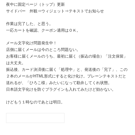
夜中に固定ページ（トップ）更新
サイドバー 外観⇒ウィジェット⇒テキストでお知らせ
作業は完了した、と思う。
一応カートを確認、クーポン適用はＯＫ。
メール文字化け問題発生中！
店側に届くメールは今のところ問題ない。
お客様に届くメールのうち、最初に届く（振込の場合）「注文保留」
は大丈夫。
振込後、カード決済後に届く「処理中」と、発送後の「完了」、この
２本のメールがHTML形式にすると化け化け。プレーンテキストだと
送れるが、「ひろこ様」みたいになって勘弁してくれ状態。
日本語文字化けを防ぐプラグインも入れてみたけど効かない。
けどもう１時なのであとは明日。