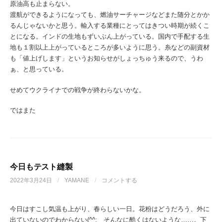
原油高も止まらない。
渡航ができるようになっても、燃油サーチャージなどまた随分とかか
るんじゃないかと思う。輸入する業種にとってはきつい時期が続くこ
とになる。インドの生地もずいぶん上がっている。国内で手配する生
地も１割以上上がっているところが多いように思う。糸などの副資材
も「値上げします」というお知らせがしょっちゅう来るので、うわ
ぁ、と思っている。
せめてウクライナでの戦争が終わらないかな。
ではまた
今日もテスト縫製
2022年3月24日
/
YAMANE
/
コメントする
今日はすこし気温も上がり、春らしい一日。花粉はどうだろう、外に
出ていないのでわからない(^^; そんなに酷くはないような……。下