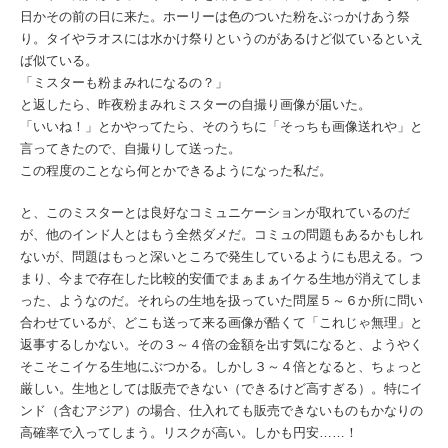
日かその前の日に来た。ホーリーは色のついた粉をぶっかけあう祭
り。タイやラオスには水かけ祭りというのがあるけど似ているといえ
ば似ている。
「ミスターも粉まみれになるの？」
と返したら、昨夜粉まみれミスターの自撮り画像が届いた。
「いいね！」とかやってたら、そのうちに「そっちも画像送れや」と
言ってきたので、自撮りして送った。
この程度のことなら何とかできるようになった私だ。
と、このミスターとは良好なコミュニケーションが取れているのだ
が、他のインド人とはもう全然ダメだ。コミュの問題もあるかもしれ
ないが、問題はもっと深いところで発生しているようにも思える。つ
まり、今まで存在した比較的安価でまぁまぁイケる生地が消えてしま
った、ようなのだ。それらの生地を扱っていた問屋５～６か所に問い
合わせているが、どこも送って来る画像が酷くて「これじゃ無理」と
返事するしかない。その３～４倍の金額を出す気になると、ようやく
そこそこイケる生地にぶつかる。しかし３～４倍となると、ちょっと
厳しい。生地としては販売できない（できるけど高すぎる）。特にイ
ンド（含むアジア）の場合、仕入れても販売できないものもかなりの
高確率で入ってしまう。リスクが高い。しかも円安……！