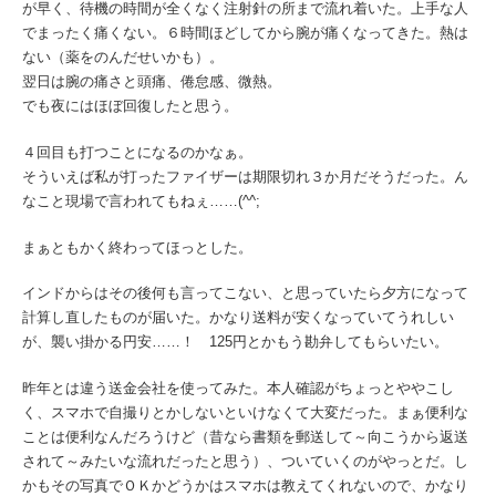
が早く、待機の時間が全くなく注射針の所まで流れ着いた。上手な人
でまったく痛くない。６時間ほどしてから腕が痛くなってきた。熱は
ない（薬をのんだせいかも）。
翌日は腕の痛さと頭痛、倦怠感、微熱。
でも夜にはほぼ回復したと思う。
４回目も打つことになるのかなぁ。
そういえば私が打ったファイザーは期限切れ３か月だそうだった。ん
なこと現場で言われてもねぇ……(^^;
まぁともかく終わってほっとした。
インドからはその後何も言ってこない、と思っていたら夕方になって
計算し直したものが届いた。かなり送料が安くなっていてうれしい
が、襲い掛かる円安……！ 125円とかもう勘弁してもらいたい。
昨年とは違う送金会社を使ってみた。本人確認がちょっとややこし
く、スマホで自撮りとかしないといけなくて大変だった。まぁ便利な
ことは便利なんだろうけど（昔なら書類を郵送して～向こうから返送
されて～みたいな流れだったと思う）、ついていくのがやっとだ。し
かもその写真でＯＫかどうかはスマホは教えてくれないので、かなり