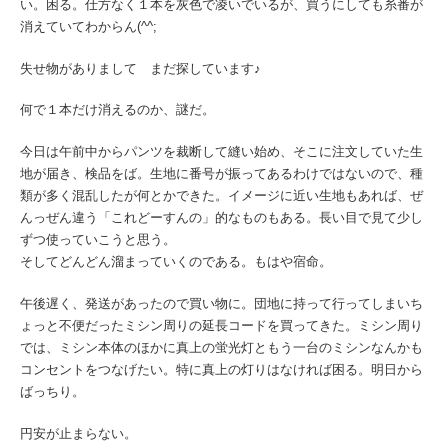
い。困る。仕方なく１本を灰色で凌いでいるが、買うにしても糸番が
消えていてわからん(^^;
失せ物がありまして まだ探しています♪
何で１本だけ消えるのか、謎だ。
今日は午前中からパンツを裁断して縫い始め、そこに注文していた生
地が届き、検品をば。生地に番号が振ってあるわけではないので、種
類が多く混乱したが何とかできた。イメージに近い生地もあれば、ぜ
んっぜん違う「これどーすんの」的なものもある。長い目で見て少し
ずつ使っていこうと思う。
そしてどんどん溜まっていくのである。もはや宿命。
午後遅く、発送があったので買い物に。団地に持って行ってしまいち
ょっと不便だったミシン周りの延長コードを買ってきた。ミシン周り
では、ミシン本体のほかに真上の蛍光灯ともう一台のミシンなんかも
コンセントをつなげたい。特に真上の灯りはなければ困る。明日から
ばっちり。
円安が止まらない。