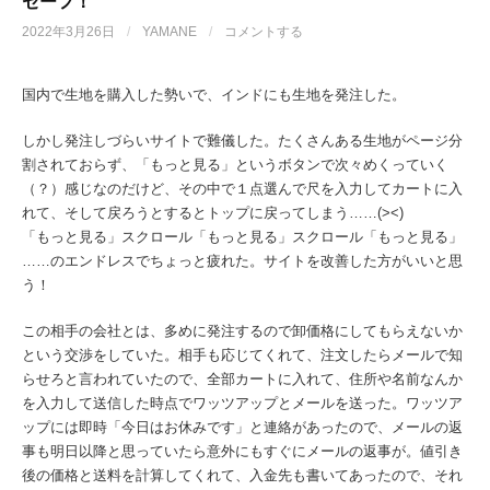
セーフ！
2022年3月26日
/
YAMANE
/
コメントする
国内で生地を購入した勢いで、インドにも生地を発注した。
しかし発注しづらいサイトで難儀した。たくさんある生地がページ分
割されておらず、「もっと見る」というボタンで次々めくっていく
（？）感じなのだけど、その中で１点選んで尺を入力してカートに入
れて、そして戻ろうとするとトップに戻ってしまう……(><)
「もっと見る」スクロール「もっと見る」スクロール「もっと見る」
……のエンドレスでちょっと疲れた。サイトを改善した方がいいと思
う！
この相手の会社とは、多めに発注するので卸価格にしてもらえないか
という交渉をしていた。相手も応じてくれて、注文したらメールで知
らせろと言われていたので、全部カートに入れて、住所や名前なんか
を入力して送信した時点でワッツアップとメールを送った。ワッツア
ップには即時「今日はお休みです」と連絡があったので、メールの返
事も明日以降と思っていたら意外にもすぐにメールの返事が。値引き
後の価格と送料を計算してくれて、入金先も書いてあったので、それ