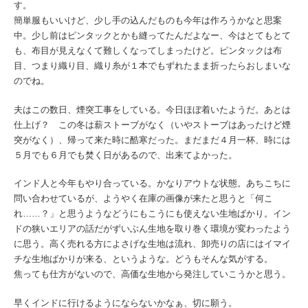
す。
簡単服もいいけど、少し手の込んだものも今年は作ろうかなと思案
中。少し前はピンタックとかも縫ってたんだよなー、今はとてもとて
も、布目が見えなくて難しくなってしまったけど。ピンタックは布
目、つまり織り目、織り糸が１本でもずれたまま折ったらおしまいな
のでね。
夫はこの数日、煙突工事をしている。今日ほぼ着いたようだ。あとは
仕上げ？ この冬は薪ストーブがなく（いやストーブはあったけど煙
突がなく）、帰って来た時に酷寒だった。まだまだ４月一杯、時には
５月でも６月でも焚く日があるので、出来てよかった。
インド人と今年もやり合っている。かなりアウトな状態。あちこちに
問い合わせているが、ようやく在庫の画像が来たと思うと「何こ
れ……？」と思うようなどうにもこうにも使えない生地ばかり。イン
ドの狭いエリアの話だがずいぶん生地を取り巻く環境が変わったよう
に思う。高く売れる方によさげな生地は流れ、卸売りの店にはイマイ
チな生地ばかりが来る、というような。どうもそんな気がする。
焦っても仕方がないので、高価な生地から発注していこうかと思う。
早くインドに行けるようにならないかなぁ、切に願う。