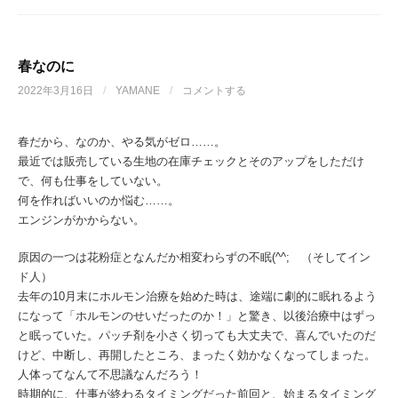
春なのに
2022年3月16日
/
YAMANE
/
コメントする
春だから、なのか、やる気がゼロ……。
最近では販売している生地の在庫チェックとそのアップをしただけ
で、何も仕事をしていない。
何を作ればいいのか悩む……。
エンジンがかからない。
原因の一つは花粉症となんだか相変わらずの不眠(^^; （そしてイン
ド人）
去年の10月末にホルモン治療を始めた時は、途端に劇的に眠れるよう
になって「ホルモンのせいだったのか！」と驚き、以後治療中はずっ
と眠っていた。パッチ剤を小さく切っても大丈夫で、喜んでいたのだ
けど、中断し、再開したところ、まったく効かなくなってしまった。
人体ってなんて不思議なんだろう！
時期的に、仕事が終わるタイミングだった前回と、始まるタイミング