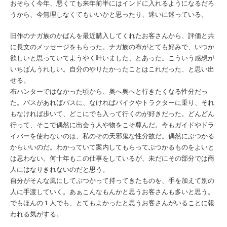
おそらく今年、悪くても来年前半にはインドに入れるようになるだろ
うから、今無理しなくてもいいかと思ったり、迷いに迷っている。
旧作のナガ族のかばんを最近購入してくれたお客さんから、評価と共
に長文のメッセージをもらった。ナガ族の布がとても好みで、いつか
欲しいと思っていてようやく叶いました、とあった。こういう感想が
いちばんうれしい。自分のやりたかったことはこれだった、と思い出
せる。
布ハンターではなかった頃から、奥へ奥へと行きたくなる性分だっ
た。バスがあればバスに、なければバイクやトラクターに乗り、それ
もなければ歩いて、どこにでも入って行くのが好きだった。どんどん
行って、そこで偶然に出会う人や物をこそ尊んだ。今もガイドやドラ
イバーを使わないのは、私のその天邪鬼な性分故だ。偶然にぶつかる
からいいのだ。わかっていて案内してもらってぶつかるものをよいと
は思わない。何十年もこの仕事をしているが、未だにその部分では商
人にはなりきれないのだと思う。
自分がそんな風にしてぶつかって持ってきたものを、手を加えて別の
人に手渡していく。あぁこんなもんかと思うお客さんも多いと思う。
でもほんの１人でも、とてもよかったと思うお客さんがいることに報
われる気がする。