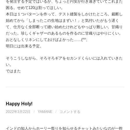
を発注する予定ではいるが、ちょっと円安が行き過ぎていてこれまた
困る。せめて120は割ってほしい。
本日は１つパターンを作って、テスト縫製をしかけたところ。裁断し
始めてから「しまったこの生地はまずい！」と気付いたがもう遅く
て、仕方なく全部断って縫い始めたけれどもやっぱり難しい。甘織り
だった。珍しくギャザーのあるものを作るのに甘織りはやりにくい。
おとなしくリネンにしておけばよかった……(^^;
明日には出来る予定。
そうこうしながら、そろそろギアをセカンドくらいには入れていきた
い。
ではまた
Happy Holy!
2022年3月22日
/
YAMANE
/
コメントする
インドの知人からホーリー祭りを知らせるチャットみたいなのが一昨