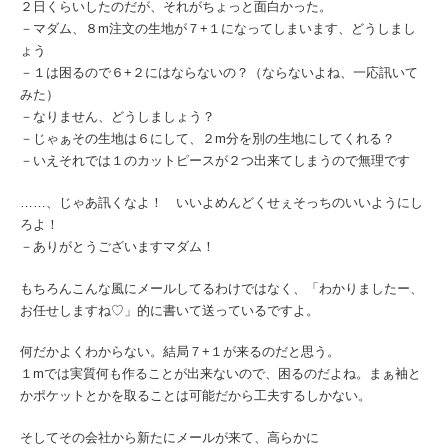
２日くらいしたのだが、それがちょっと面白かった。
－マダム、８m注文の生地が７+１になってしまいます、どうしまし
ょう
－１は困るので６+２にはならないの？（ならないよね、一応訊いて
みた）
－なりません、どうしましょう？
－じゃぁその生地は６にして、２m分を別の生地にしてくれる？
－いえそれでは１のカットピースが２つ出来てしまうので無理です
……、じゃあ訊くなよ！ いいよめんどくせぇそっちのいいようにし
ろよ！
－ありがとうございますマダム！
もちろんこんな風にメールしてるわけではなく、「わかりましたー、
お任せしますね♡」的に書いて送っているですよ。
何だかよくわからない。結局７+１が来るのだと思う。
１mでは実質何も作ることが出来ないので、困るのだよね。まぁ袖と
かポケットとかを取ることは可能だから工夫するしかない。
そしてその会社から新たにメールが来て、高らかに