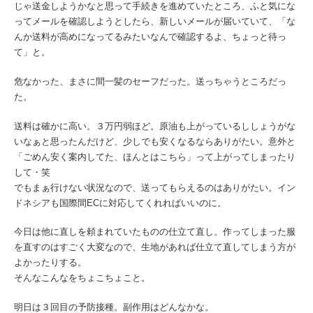
じゃ送金しようかなと思って手続きを進めていたところ、ふと気にな
ってメールを確認しようとしたら、新しいメールが届いていて、「な
んか送料が高めになってるみたいなんで確認するよ、ちょっと待っ
て」と。
危なかった、まさに間一髪のセーフだった。送っちゃうところだっ
た。
送料は確かに高い。３万円弱ほど。原油も上がっているししょうがな
いなぁと思ったんだけど、少しでも安くなるならありがたい。意外と
「ごめん安く案内してた、ほんとはこちら」って上がってしまったり
して・笑
でもまぁ行けない状況なので、送ってもらえるのはありがたい。イン
ドネシアも国際間ECに対応してくれればいいのに。
今日は他に直しを頼まれていたものの仕立て直し。作ってしまった服
を直すのはすごく大変なので、生地があれば仕立て直してしまう方が
よかったりする。
そんなこんなをちょこちょこと。
明日は３回目の予防接種。副作用はどんなかな。