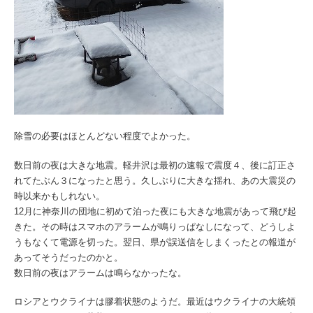
除雪の必要はほとんどない程度でよかった。
数日前の夜は大きな地震。軽井沢は最初の速報で震度４、後に訂正さ
れてたぶん３になったと思う。久しぶりに大きな揺れ、あの大震災の
時以来かもしれない。
12月に神奈川の団地に初めて泊った夜にも大きな地震があって飛び起
きた。その時はスマホのアラームが鳴りっぱなしになって、どうしよ
うもなくて電源を切った。翌日、県が誤送信をしまくったとの報道が
あってそうだったのかと。
数日前の夜はアラームは鳴らなかったな。
ロシアとウクライナは膠着状態のようだ。最近はウクライナの大統領