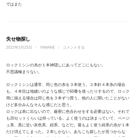
ではまた
失せ物探し
2022年3月25日
/
YAMANE
/
コメントする
ロックミシンの糸が１本神隠しにあってどこにもない。
不思議極まりない。
ロックミシンは通常、同じ色の糸を３本使う。２本針４本糸の場合
も、４本目は地縫いのような感じで60番を使ったりするので、ロック
用に揃える場合は同じ色を３本ずつ買う。他の人に聞いたことがない
けど多分みんなそんな感じだと思う。
ロックは表に出ないので、厳密に色合わせをする必要はない。それで
も20セットくらいは持っている。よく使うのは決まっていて、ベージ
ュ系、黒に近い灰色系、紺系、などだ。最もよく使う紺系の糸が１本
だけ消えてしまった。２本しかない。あちこち探したが見つからな