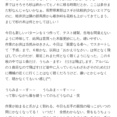
界ではそろそろ杉は終わってヒノキに移る時期だとか。ここは多分ま
だ杉なんじゃないかなぁ。長野県東部はスギが比較的少ないエリアな
のに、軽井沢は隣の群馬県から碓氷峠を花粉も上がってきてしまう。
まじで杉の木は何とかしてほしい！
今日も新しいパターンを１つ作って、テスト縫製。生地を間違えない
ように吟味して、結局は昔買った木版更紗にした。縫いやすい。
作業のお供は当然みゆきさん。今日は「親愛なる者へ」でスタートし
て「予感」まで。６枚かな。以前は「おかえりなさい」は何となく飛
ばしていたのだが、最近これまた何となく聴くようになった。この６
枚の中では１曲だけ、うらみ・ます♪ だけは飛ばします。アルバム
の１曲目なので飛ばすけど途中に入っていたらわざわざそのためだけ
に機械の近くに行くことはなく聴くだろうけど。嫌いとかじゃなく
て、聴かなくてもいい感じ(^^;
うらみま～～す～～ うらみま～～す～～♪
って歌いながら服を縫うってのもどうなのよ・笑
作業が始まると爪がよく割れる。今日も左手の親指の端っこがいつの
間にかなくなってる！ いつだ！ 全然わからない。骨をもうちょっ