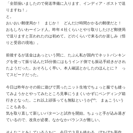
「全部揃いましたので発送準備に入ります、インディア・ポストで送
りますね！」
と。
おいおい郵便局か！ まじか！ どんだけ時間かかるの郵便だと！
おもしろいわーインド人。昨年４社くらいとやり取りしたけど郵便局
で送りますと言われたのは初めて。どのくらいで来るのか楽しみ（悟
りと受容の境地）。
前後するが送金はあっという間に、たぶん私が国内でネットバンキン
グを使って振り込んだ15分後にはもうインド側でも振込手続きがされ
たようだった。おそろしく早い。本人確認とかしたのほんとに？ っ
てスピードだった。
今日は昨年かその前に遊びで買ったニット生地でちょっと服でも縫っ
てみようかとやってみたところ見事にうまくいかずにペンディング箱
行きとなった。これ以上頑張っても無駄というか(^^; まぁこういう
こともある。
気を取り直して新しいパターンと試作を開始。ちょっと手が込み過ぎ
ているので、改良が必要。なかなかバランスが難しい。
そんなことをしているうちに、今日で３月も終わる。ぼちぼち新作