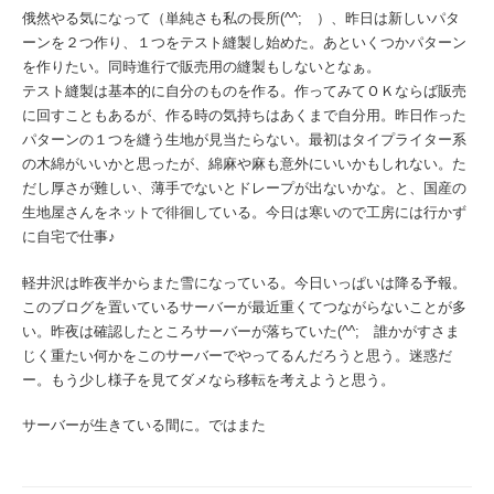
俄然やる気になって（単純さも私の長所(^^; ）、昨日は新しいパタ
ーンを２つ作り、１つをテスト縫製し始めた。あといくつかパターン
を作りたい。同時進行で販売用の縫製もしないとなぁ。
テスト縫製は基本的に自分のものを作る。作ってみてＯＫならば販売
に回すこともあるが、作る時の気持ちはあくまで自分用。昨日作った
パターンの１つを縫う生地が見当たらない。最初はタイプライター系
の木綿がいいかと思ったが、綿麻や麻も意外にいいかもしれない。た
だし厚さが難しい、薄手でないとドレープが出ないかな。と、国産の
生地屋さんをネットで徘徊している。今日は寒いので工房には行かず
に自宅で仕事♪
軽井沢は昨夜半からまた雪になっている。今日いっぱいは降る予報。
このブログを置いているサーバーが最近重くてつながらないことが多
い。昨夜は確認したところサーバーが落ちていた(^^; 誰かがすさま
じく重たい何かをこのサーバーでやってるんだろうと思う。迷惑だ
ー。もう少し様子を見てダメなら移転を考えようと思う。
サーバーが生きている間に。ではまた