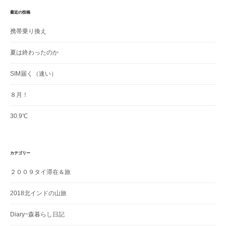
最近の投稿
携帯乗り換え
夏は終わったのか
SIM届く（速い）
８月！
30.9℃
カテゴリー
２００９タイ滞在＆旅
2018北インドの山旅
Diary~森暮らし日記