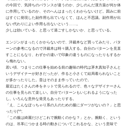
の今回で、気持ちのバランスが違うのか、少しのんだ漢方薬が何か体
に作用しているのか、そのへんはまったくわからないけど。因みに前
はすぐに発現した副作用も出ていなくて、ほんと不思議。副作用が出
ない代わりによい作用も出ないという……。
少しは効いている、と思って過ごすしかないか、と思っている。
エンジンがまったくかからないので、洋裁本など買ってみたり。パタ
ーンの参考になるので洋裁本は時々購入する。自分のパターンを見直
すことにもなり、わずかの違いで印象の違うものになったりもするか
ら侮れない。
若い頃、つまりこの仕事を始める前の趣味の時代は茅木真知子さんと
いうデザイナーが好きだったが、作ると小さくて結局着られないこと
が多かったりした。昔はそのまま作っていたので。
最近はたくさんの本をネットで見られるので、色々なデザイナーさん
の仕事を見られて楽しい。自分でパターンもいじれるようになった
し。いろんな意外な発見もあったりする。
「え、こんなぽっちゃり系の人のための服にダーツがないの？」と思
ったり(^^;
「この服は綺麗だけどこれで腕動くのかな？」とか。腕動く、という
のは、吊革につかまる時の動きについてこれるかな、という意味で