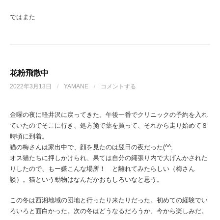
ではまた
花粉飛散中
2022年3月13日
/
YAMANE
/
コメントする
金曜の夜に軽井沢に戻ってきた。午後一番でクリニックの予約を入れ
ていたのでそこに行き、処方箋で薬を買って、それから走り始めて８
時頃に到着。
猫の梅さんは家出中で、顔を見たのは翌日の夜だった(^^;
オス猫たちに押しかけられ、果ては自分の縄張り内で大げんかされた
りしたので、もー嫌こんな場所！ と離れてみたらしい（梅さん
談）。猫という動物はなんだかおもしろいなと思う。
この冬は西湘地域の団地と行ったり来たりだった。初めての経験でい
ろいろと面白かった。次の冬はどうなるだろうか、今から楽しみだ。