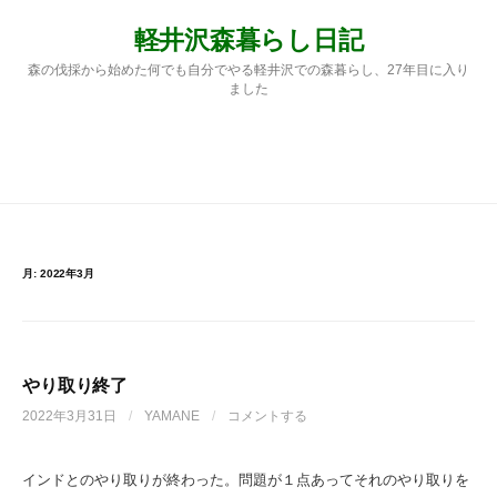
コ
軽井沢森暮らし日記
ン
テ
森の伐採から始めた何でも自分でやる軽井沢での森暮らし、27年目に入り
ン
ました
ツ
へ
ス
検
メニュー
キ
ッ
プ
索:
月:
2022年3月
やり取り終了
2022年3月31日
/
YAMANE
/
コメントする
インドとのやり取りが終わった。問題が１点あってそれのやり取りを