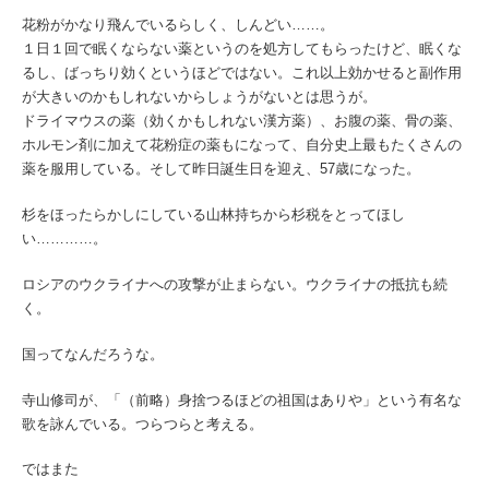
花粉がかなり飛んでいるらしく、しんどい……。
１日１回で眠くならない薬というのを処方してもらったけど、眠くな
るし、ばっちり効くというほどではない。これ以上効かせると副作用
が大きいのかもしれないからしょうがないとは思うが。
ドライマウスの薬（効くかもしれない漢方薬）、お腹の薬、骨の薬、
ホルモン剤に加えて花粉症の薬もになって、自分史上最もたくさんの
薬を服用している。そして昨日誕生日を迎え、57歳になった。
杉をほったらかしにしている山林持ちから杉税をとってほし
い…………。
ロシアのウクライナへの攻撃が止まらない。ウクライナの抵抗も続
く。
国ってなんだろうな。
寺山修司が、「（前略）身捨つるほどの祖国はありや」という有名な
歌を詠んでいる。つらつらと考える。
ではまた