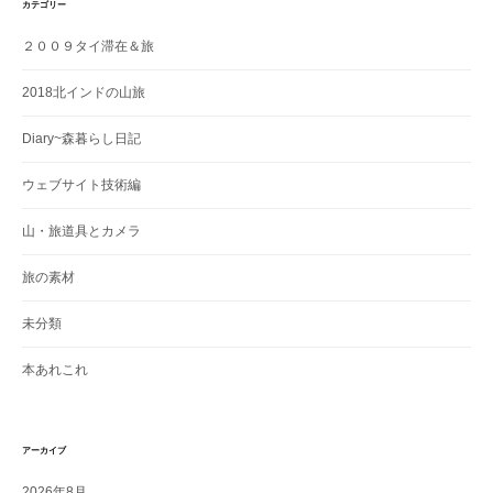
カテゴリー
２００９タイ滞在＆旅
2018北インドの山旅
Diary~森暮らし日記
ウェブサイト技術編
山・旅道具とカメラ
旅の素材
未分類
本あれこれ
アーカイブ
2026年8月