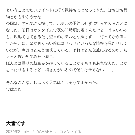
ということでだいぶインドに行く気持ちにはなってきた。ぼちぼち荷
物とかもやろうかな。
今回は、すべてぶん投げて、ホテルの予約もせずに行ってみることに
なった。初日はオンタイムで夜の11時頃に着くんだけど、まぁいいか
と。現地でもできるだけ翌日のホテルとか探さずに、行ってから着い
てから、に。２か月くらい前にはせっせといろんな情報を見たりして
いたが、今はほとんど無視している。それでどんな旅になるのか、ち
ょっと確かめてみたい感じ。
ほんとは帰りの航空券を持っていることがそもそもあれなんだ、とか
思ったりもするけど、梅さんがいるのでそこは仕方ない……。
そんなこんな。しばらく天気はもちそうでよかった。
ではまた
大雪です
2024年2月5日
/
YAMANE
/
コメントする