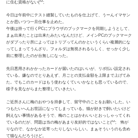
に住む資格がない(^^;
今日は午前中にテスト縫製していたものを仕上げて、うーんイマサン
とか思いつつ一旦仕事を止めた。
午後は持って行くPCにブラウザのブックマークを同期しようとして、
まぁ出来たことは出来たみたいなんだけど、メインPCのブックマーク
がダブったり所によってはトリプってんのかというくらい複層的にな
ってしまってうんざり。フォルダは無視されるらしく、せっかく少し
前に整理したのが台無しになった。
先日悪用されかかったカードが届いたのはいいが、リボ払い設定され
ている。嫌なのでとりあえず、月ごとの支払金額を上限まで上げてみ
た。でもこのカードはもう使わなくていいかなとも思っているので、
様子を見ながらまた整理していきたい。
ご近所さんに梅のおやつを持参して、留守中のことをお願いした。い
つもたいへんお世話になってしまっている。猫が好きで飼いたいけど
飼えない事情があるそうで、梅のことはかわいいとおっしゃってくれ
ているのだが、問題は当の梅があまり友好的ではないこと(^^; 怖が
りなので、なかなか近寄ったりしないらしい。まぁそういうのも含め
て猫なんだろうけど。