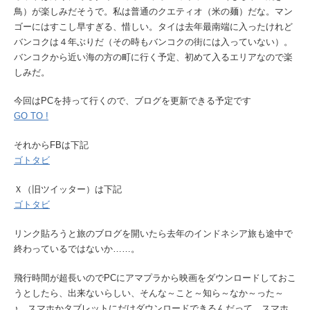
鳥）が楽しみだそうで。私は普通のクエティオ（米の麺）だな。マン
ゴーにはすこし早すぎる、惜しい。タイは去年最南端に入ったけれど
バンコクは４年ぶりだ（その時もバンコクの街には入っていない）。
バンコクから近い海の方の町に行く予定、初めて入るエリアなので楽
しみだ。
今回はPCを持って行くので、ブログを更新できる予定です
GO TO !
それからFBは下記
ゴトタビ
Ｘ（旧ツイッター）は下記
ゴトタビ
リンク貼ろうと旅のブログを開いたら去年のインドネシア旅も途中で
終わっているではないか……。
飛行時間が超長いのでPCにアマプラから映画をダウンロードしておこ
うとしたら、出来ないらしい、そんな～こと～知ら～なか～った～
♪ スマホかタブレットにだけダウンロードできるんだって。スマホ