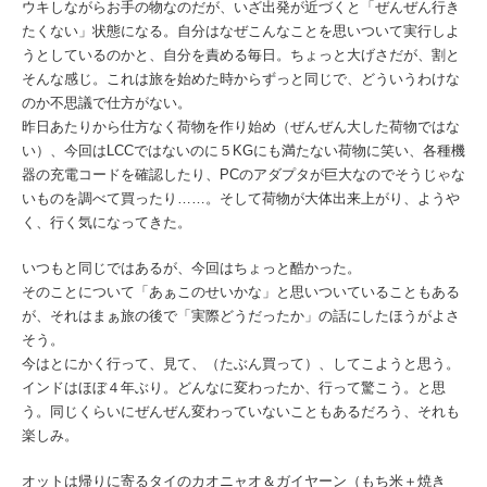
ウキしながらお手の物なのだが、いざ出発が近づくと「ぜんぜん行き
たくない」状態になる。自分はなぜこんなことを思いついて実行しよ
うとしているのかと、自分を責める毎日。ちょっと大げさだが、割と
そんな感じ。これは旅を始めた時からずっと同じで、どういうわけな
のか不思議で仕方がない。
昨日あたりから仕方なく荷物を作り始め（ぜんぜん大した荷物ではな
い）、今回はLCCではないのに５KGにも満たない荷物に笑い、各種機
器の充電コードを確認したり、PCのアダプタが巨大なのでそうじゃな
いものを調べて買ったり……。そして荷物が大体出来上がり、ようや
く、行く気になってきた。
いつもと同じではあるが、今回はちょっと酷かった。
そのことについて「あぁこのせいかな」と思いついていることもある
が、それはまぁ旅の後で「実際どうだったか」の話にしたほうがよさ
そう。
今はとにかく行って、見て、（たぶん買って）、してこようと思う。
インドはほぼ４年ぶり。どんなに変わったか、行って驚こう。と思
う。同じくらいにぜんぜん変わっていないこともあるだろう、それも
楽しみ。
オットは帰りに寄るタイのカオニャオ＆ガイヤーン（もち米＋焼き