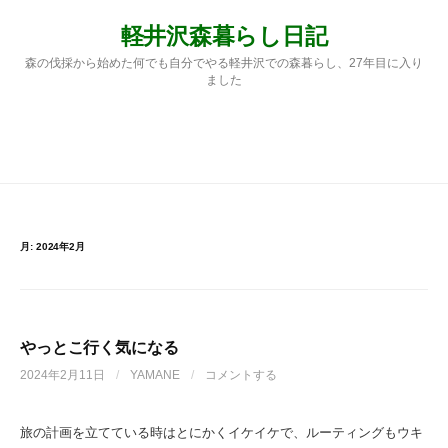
コ
軽井沢森暮らし日記
ン
テ
森の伐採から始めた何でも自分でやる軽井沢での森暮らし、27年目に入り
ン
ました
ツ
へ
ス
検
メニュー
キ
ッ
プ
索:
月:
2024年2月
やっとこ行く気になる
2024年2月11日
/
YAMANE
/
コメントする
旅の計画を立てている時はとにかくイケイケで、ルーティングもウキ