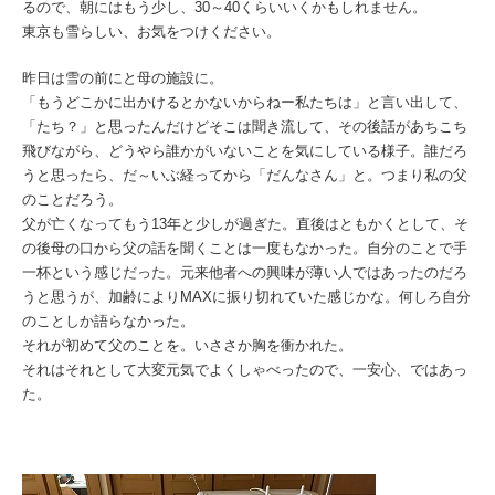
るので、朝にはもう少し、30～40くらいいくかもしれません。
東京も雪らしい、お気をつけください。
昨日は雪の前にと母の施設に。
「もうどこかに出かけるとかないからねー私たちは」と言い出して、
「たち？」と思ったんだけどそこは聞き流して、その後話があちこち
飛びながら、どうやら誰かがいないことを気にしている様子。誰だろ
うと思ったら、だ～いぶ経ってから「だんなさん」と。つまり私の父
のことだろう。
父が亡くなってもう13年と少しが過ぎた。直後はともかくとして、そ
の後母の口から父の話を聞くことは一度もなかった。自分のことで手
一杯という感じだった。元来他者への興味が薄い人ではあったのだろ
うと思うが、加齢によりMAXに振り切れていた感じかな。何しろ自分
のことしか語らなかった。
それが初めて父のことを。いささか胸を衝かれた。
それはそれとして大変元気でよくしゃべったので、一安心、ではあっ
た。