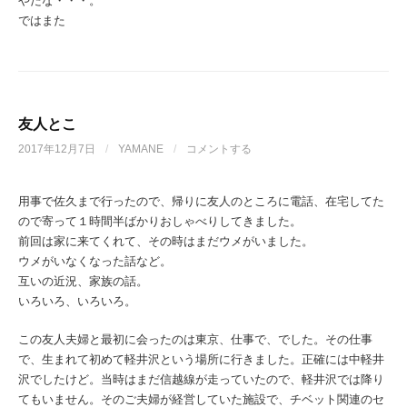
やだな・・・。
ではまた
友人とこ
2017年12月7日
/
YAMANE
/
コメントする
用事で佐久まで行ったので、帰りに友人のところに電話、在宅してた
ので寄って１時間半ばかりおしゃべりしてきました。
前回は家に来てくれて、その時はまだウメがいました。
ウメがいなくなった話など。
互いの近況、家族の話。
いろいろ、いろいろ。
この友人夫婦と最初に会ったのは東京、仕事で、でした。その仕事
で、生まれて初めて軽井沢という場所に行きました。正確には中軽井
沢でしたけど。当時はまだ信越線が走っていたので、軽井沢では降り
てもいません。そのご夫婦が経営していた施設で、チベット関連のセ