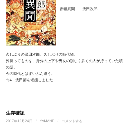
赤猫異聞 浅田次郎
久しぶりの浅田次郎。久しぶりの時代物。
矜持ってものを、身分の上下や男女の別なく多くの人が持っていた頃
の話。
今の時代とはずいぶん違う。
☆4 浅田節を堪能しました
生存確認
2017年12月24日
/
YAMANE
/
コメントする