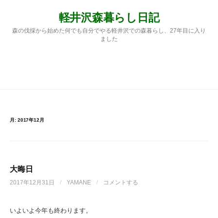
コ
軽井沢森暮らし日記
ン
テ
森の伐採から始めた何でも自分でやる軽井沢での森暮らし、27年目に入り
ン
ました
ツ
へ
ス
検
メニュー
キ
ッ
プ
索:
月:
2017年12月
大晦日
2017年12月31日
/
YAMANE
/
コメントする
いよいよ今年も終わります。