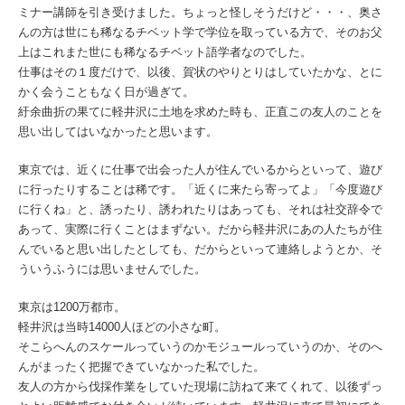
ミナー講師を引き受けました。ちょっと怪しそうだけど・・・、奥さ
んの方は世にも稀なるチベット学で学位を取っている方で、そのお父
上はこれまた世にも稀なるチベット語学者なのでした。
仕事はその１度だけで、以後、賀状のやりとりはしていたかな、とに
かく会うこともなく日が過ぎて。
紆余曲折の果てに軽井沢に土地を求めた時も、正直この友人のことを
思い出してはいなかったと思います。
東京では、近くに仕事で出会った人が住んでいるからといって、遊び
に行ったりすることは稀です。「近くに来たら寄ってよ」「今度遊び
に行くね」と、誘ったり、誘われたりはあっても、それは社交辞令で
あって、実際に行くことはまずない。だから軽井沢にあの人たちが住
んでいると思い出したとしても、だからといって連絡しようとか、そ
ういうふうには思いませんでした。
東京は1200万都市。
軽井沢は当時14000人ほどの小さな町。
そこらへんのスケールっていうのかモジュールっていうのか、そのへ
んがまったく把握できていなかった私でした。
友人の方から伐採作業をしていた現場に訪ねて来てくれて、以後ずっ