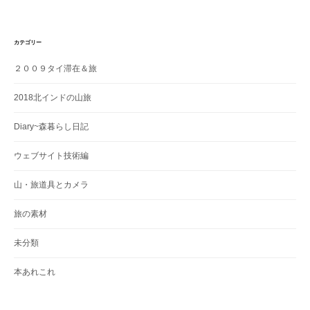
カテゴリー
２００９タイ滞在＆旅
2018北インドの山旅
Diary~森暮らし日記
ウェブサイト技術編
山・旅道具とカメラ
旅の素材
未分類
本あれこれ