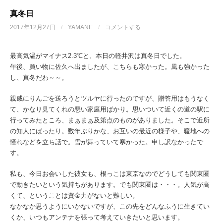
真冬日
2017年12月27日
/
YAMANE
/
コメントする
最高気温がマイナス2.3℃と、本日の軽井沢は真冬日でした。
午後、買い物に佐久へ出ましたが、こちらも寒かった。風も強かった
し、真冬だわ～～。
親戚にりんごを送ろうとツルヤに行ったのですが、贈答用はもうなく
て、かなり見てくれの悪い家庭用ばかり。思いついて近くの道の駅に
行ってみたところ、まぁまぁ及第点のものがありました。そこで近所
の知人にばったり。数年ぶりかな、お互いの最近の様子や、暖地への
憧れなどを立ち話で。雪が舞っていて寒かった。申し訳なかったで
す。
私も、今日お会いした彼女も、根っこは東京なのでどうしても関東圏
で動きたいという気持ちがあります。でも関東圏は・・・。人気が高
くて、ということは資金力がないと難しい。
なかなか思うようにいかないですが、この先をどんなふうに生きてい
くか、いつもアンテナを張って考えていきたいと思います。