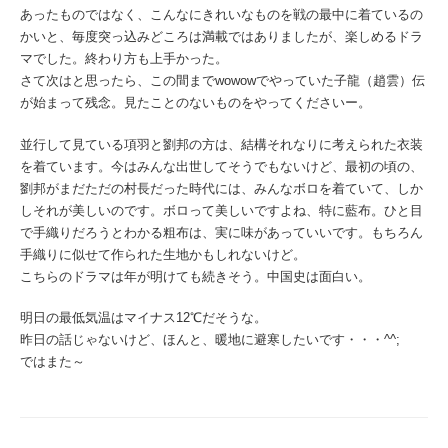
あったものではなく、こんなにきれいなものを戦の最中に着ているの
かいと、毎度突っ込みどころは満載ではありましたが、楽しめるドラ
マでした。終わり方も上手かった。
さて次はと思ったら、この間までwowowでやっていた子龍（趙雲）伝
が始まって残念。見たことのないものをやってくださいー。
並行して見ている項羽と劉邦の方は、結構それなりに考えられた衣装
を着ています。今はみんな出世してそうでもないけど、最初の頃の、
劉邦がまだただの村長だった時代には、みんなボロを着ていて、しか
しそれが美しいのです。ボロって美しいですよね、特に藍布。ひと目
で手織りだろうとわかる粗布は、実に味があっていいです。もちろん
手織りに似せて作られた生地かもしれないけど。
こちらのドラマは年が明けても続きそう。中国史は面白い。
明日の最低気温はマイナス12℃だそうな。
昨日の話じゃないけど、ほんと、暖地に避寒したいです・・・^^;
ではまた～