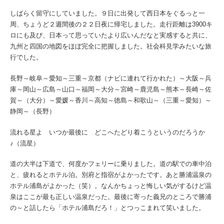
しばらく留守にしていました。９日に出発して西日本をぐるっと一
周、ちょうど２週間後の２２日夜に帰宅しました。走行距離は3900キ
ロにも及び、日本って思っていたより広いんだなと実感すると共に、
九州と四国の地図をほぼ完全に把握しました。社会科見学みたいな旅
行でした。
長野～岐阜～愛知～三重～京都（ナビに連れて行かれた）～大阪～兵
庫～岡山～広島～山口～福岡～大分～宮崎～鹿児島～熊本～長崎～佐
賀～（大分）～愛媛～香川～高知～徳島～和歌山～（三重～愛知）～
静岡～（長野）
流れる星よ いつか最後に どこへたどり着こうというのだろうか
♪（流星）
道の大半は下道で、何度かフェリーに乗りました。道の駅での車中泊
と、疲れるとホテル泊。別府と指宿がよかったです。あと勝浦温泉の
ホテル浦島がよかった（笑）。なんかちょっと悔しい気がするけど温
泉はここが最も正しい温泉だった。最後に寄った義兄のところで勝浦
の～と話したら「ホテル浦島だろ！」とつっこまれて笑いました。