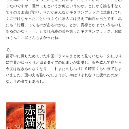
ったのですが、意外にもというか何というのか、とにかく誰も来なく
てそのまま逃げ切り。何だかみんながキタサンブラックに遠慮して行
くに行けなかった、というふうに素人には見えて面白かったです。馬
にも「忖度」ってものがあるのかな、とか。貫禄とかそういうものも
あるのかな・・・。とまれ有終の美を飾ったキタサンブラック、お疲
れさん！ 武さんもよかったね。
で。
留守中に撮りためていた中国ドラマをまとめて見ていたら、久しぶり
に世界がゆっくりと回るタイプのめまいが出現し、薬を飲んで寝たら
今度は起きられなくなり、これまた久しぶりに９時間くらい寝てしま
いました。薬の力も強いでしょうが、やはりそれなりに疲れたのか
な。年の瀬でもあるし。