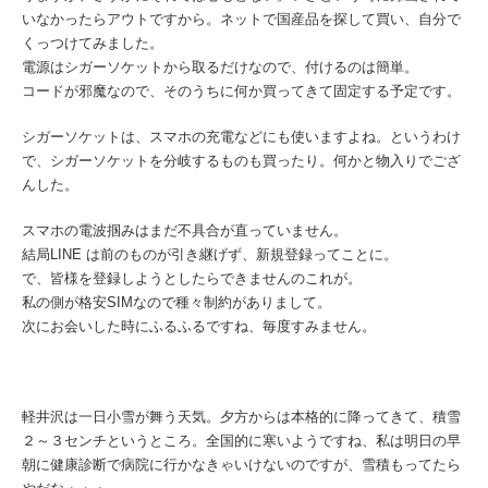
いなかったらアウトですから。ネットで国産品を探して買い、自分で
くっつけてみました。
電源はシガーソケットから取るだけなので、付けるのは簡単。
コードが邪魔なので、そのうちに何か買ってきて固定する予定です。
シガーソケットは、スマホの充電などにも使いますよね。というわけ
で、シガーソケットを分岐するものも買ったり。何かと物入りでござ
んした。
スマホの電波掴みはまだ不具合が直っていません。
結局LINE は前のものが引き継げず、新規登録ってことに。
で、皆様を登録しようとしたらできませんのこれが。
私の側が格安SIMなので種々制約がありまして。
次にお会いした時にふるふるですね、毎度すみません。
軽井沢は一日小雪が舞う天気。夕方からは本格的に降ってきて、積雪
２～３センチというところ。全国的に寒いようですね、私は明日の早
朝に健康診断で病院に行かなきゃいけないのですが、雪積もってたら