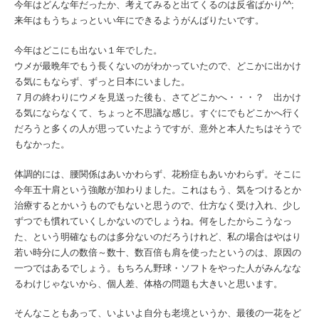
今年はどんな年だったか、考えてみると出てくるのは反省ばかり^^;
来年はもうちょっといい年にできるようがんばりたいです。
今年はどこにも出ない１年でした。
ウメが最晩年でもう長くないのがわかっていたので、どこかに出かけ
る気にもならず、ずっと日本にいました。
７月の終わりにウメを見送った後も、さてどこかへ・・・？ 出かけ
る気にならなくて、ちょっと不思議な感じ。すぐにでもどこかへ行く
だろうと多くの人が思っていたようですが、意外と本人たちはそうで
もなかった。
体調的には、腰関係はあいかわらず、花粉症もあいかわらず。そこに
今年五十肩という強敵が加わりました。これはもう、気をつけるとか
治療するとかいうものでもないと思うので、仕方なく受け入れ、少し
ずつでも慣れていくしかないのでしょうね。何をしたからこうなっ
た、という明確なものは多分ないのだろうけれど、私の場合はやはり
若い時分に人の数倍～数十、数百倍も肩を使ったというのは、原因の
一つではあるでしょう。もちろん野球・ソフトをやった人がみんなな
るわけじゃないから、個人差、体格の問題も大きいと思います。
そんなこともあって、いよいよ自分も老境というか、最後の一花をど