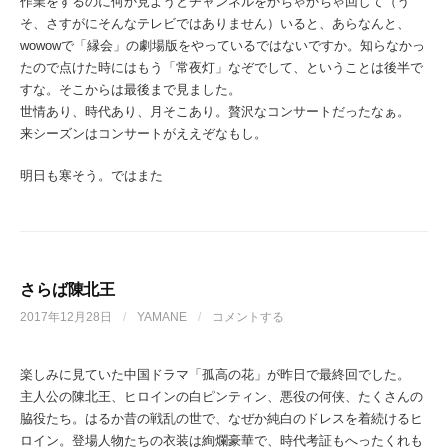
作業をするのに何か見ようとチャンネルをかちゃかちゃ回して（う
そ、さすがにそんなテレビではありません）いると、あらなんと、
wowowで「縁会」の劇場版をやっているではないですか。知らなかっ
たので点けた時にはもう「常夜灯」なぞでして、ということは後半で
すな。そこからは最後まで見ました。
世情あり、時代あり、月そこあり。贅沢なコンサートだったなぁ。
来シーズンはコンサートがええぞなもし。
明日も寒そう。ではまた
さらば陳北王
2017年12月28日
/
YAMANE
/
コメントする
楽しみに見ていた中国ドラマ「孤高の花」が昨日で最終回でした。
主人公の陳北王、ヒロインの白ピンティン、悪役の何侠、たくさんの
脇役たち。はるか昔の戦乱の世で、なぜか純白のドレスを着続けるヒ
ロイン。登場人物たちの衣装は絢爛豪華で、時代考証もへったくれも