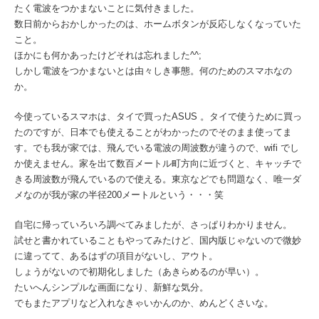
たく電波をつかまないことに気付きました。
数日前からおかしかったのは、ホームボタンが反応しなくなっていた
こと。
ほかにも何かあったけどそれは忘れました^^;
しかし電波をつかまないとは由々しき事態。何のためのスマホなの
か。
今使っているスマホは、タイで買ったASUS 。タイで使うために買っ
たのですが、日本でも使えることがわかったのでそのまま使ってま
す。でも我が家では、飛んでいる電波の周波数が違うので、wifi でし
か使えません。家を出て数百メートル町方向に近づくと、キャッチで
きる周波数が飛んでいるので使える。東京などでも問題なく、唯一ダ
メなのが我が家の半径200メートルという・・・笑
自宅に帰っていろいろ調べてみましたが、さっぱりわかりません。
試せと書かれていることもやってみたけど、国内版じゃないので微妙
に違ってて、あるはずの項目がないし、アウト。
しょうがないので初期化しました（あきらめるのが早い）。
たいへんシンプルな画面になり、新鮮な気分。
でもまたアプリなど入れなきゃいかんのか、めんどくさいな。