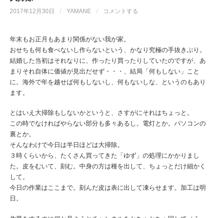
2017年12月30日
/
YAMANE
/
コメントする
年末もお正月もあまり関係がない我が家。
おせちも何も食べないし作らないという、かなり究極の手抜きぶり。
結婚した当初はそれなりに、作ったり買ったりしていたのですが、あ
まりそれ自体に価値が見出だせず・・・、結局「何もしない」こと
に。海外で年を越せば何もしないし、何もないしな、というのもあり
ます。
とはいえ大掃除もしないかというと、さすがにそれはちょっと。
この時でなければやらない部分も多々あるし。電灯とか。パソコンの
裏とか。
そんなわけで今日は半日ほどは大掃除。
３時くらいから、たくさん買ってきた「ゆず」の処理にかかりまし
た。皮をむいて、刻む。中身の方は種を出して、ちょっとだけ細かく
して。
今日の作業はここまで。刻んだ皮は表に出して凍らせます。加工は明
日。