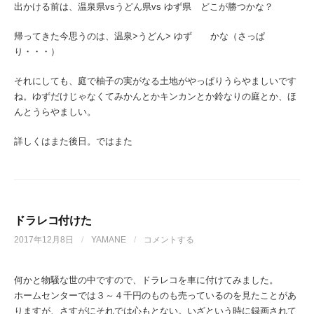
出かける前は、温泉県vsうどん県vs ゆず県 どこが勝つかな？
帰ってきた今思うのは、温泉>うどん> ゆず かな（さっぱ
り・・・）
それにしても、庭で柚子の実がなる土地がやっぱりうらやましいです
ね。ゆずだけじゃなくてみかんとかキンカンとか鈴なりの庭とか、ほ
んとうらやましい。
詳しくはまた後日。ではまた
ドラレコ付けた
2017年12月8日
/
YAMANE
/
コメントする
何かと物騒な世の中ですので、ドラレコを車に付けてみました。
ホームセンターでは３～４千円のものも売っているのを見たことがあ
りますが、さすがにそれでは心もとない。いざという時に録画されて