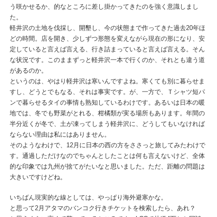
う咲かせるか、的なところに差し掛かってきたのを強く意識しまし
た。
軽井沢の土地を伐採し、開墾し、今の状態まで作ってきた過去20年ほ
どの時間。店を開き、少しずつ形態を変えながら現在の形になり、安
定していると言えば言える、行き詰まっていると言えば言える。そん
な状況です。このままずっと軽井沢一本で行くのか、それとも違う道
があるのか。
というのは、やはり軽井沢は寒いんですよね。寒くても別に暮らせま
すし、どうとでもなる、それは事実です。が、一方で、Ｔシャツ短パ
ンで暮らせるタイの事情も熟知しているわけです。あるいは日本の暖
地では、冬でも野菜がとれる、柑橘類が実る場所もあります。年間の
半分近くが冬で、土が凍ってしまう軽井沢に、どうしてもいなければ
ならない理由は私にはありません。
そのようなわけで、12月に日本の西の方をささっと旅してみたわけで
す。通過しただけなのでちゃんとしたことは何も言えないけど、全体
的な印象では九州が捨てがたいなと思いました。ただ、距離の問題は
大きいですけどね。
いちばん現実的な線としては、やっぱり海外避寒かな。
と思って2月アタマのバンコク行きチケットを検索したら、あれ？