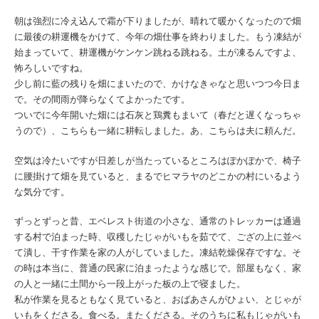
朝は強烈に冷え込んで霜が下りましたが、晴れて暖かくなったので畑
に最後の耕運機をかけて、今年の畑仕事を終わりました。もう凍結が
始まっていて、耕運機がケンケン跳ねる跳ねる。土が凍るんですよ、
怖ろしいですね。
少し前に藍の残りを畑にまいたので、かけなきゃなと思いつつ今日ま
で。その間雨が降らなくてよかったです。
ついでに今年開いた畑には石灰と鶏糞もまいて（春だと遅くなっちゃ
うので）、こちらも一緒に耕転しました。あ、こちらは夫に頼んだ。
空気は冷たいですが日差しが当たっているところはぽかぽかで、椅子
に腰掛けて畑を見ていると、まるでヒマラヤのどこかの村にいるよう
な気分です。
ずっとずっと昔、エベレスト街道の小さな、通常のトレッカーは通過
する村で泊まった時、収穫したじゃがいもを茹でて、ござの上に並べ
て潰し、干す作業を家の人がしていました。凍結乾燥保存ですな。そ
の時は本当に、普通の民家に泊まったような感じで。部屋もなく、家
の人と一緒に土間から一段上がった板の上で寝ました。
私が作業を見るともなく見ていると、おばあさんがひょい、とじゃが
いもをくださる。食べる。またくださる。そのうちに私もじゃがいも