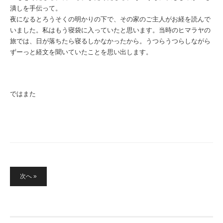
潰しを手伝って。
夜になるとろうそくの明かりの下で、その家のご主人がお経を読んで
いました。私はもう寝袋に入っていたと思います。当時のヒマラヤの
旅では、日が落ちたら寝るしかなかったから。うつらうつらしながら
ずーっと経文を聞いていたことを思い出します。
ではまた
投
次へ »
稿
の
ペ
ー
ジ
送