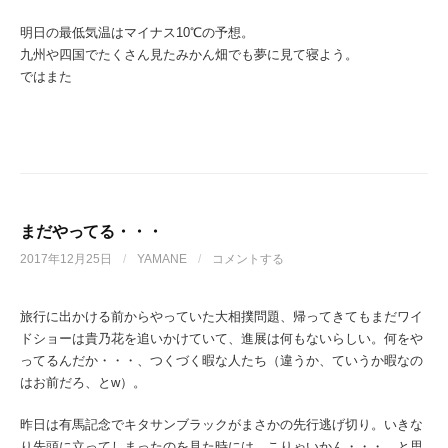
明日の最低気温はマイナス10℃の予想。
九州や四国でたくさん見たみかん畑でも夢に見て寝よう。
ではまた
まだやってる・・・
2017年12月25日
/
YAMANE
/
コメントする
旅行に出かける前からやっていた大相撲問題、帰ってきてもまだワイ
ドショーは貴乃花を追いかけていて、進展は何もないらしい。何をや
ってるんだか・・・、つくづく暇な人たち（違うか、ていうか暇なの
はお前だろ、とw）。
昨日は有馬記念でキタサンブラックがまさかの先行逃げ切り。いきな
り先頭に立ってしまったのを見た時には、こりゃいかん・・・、と思