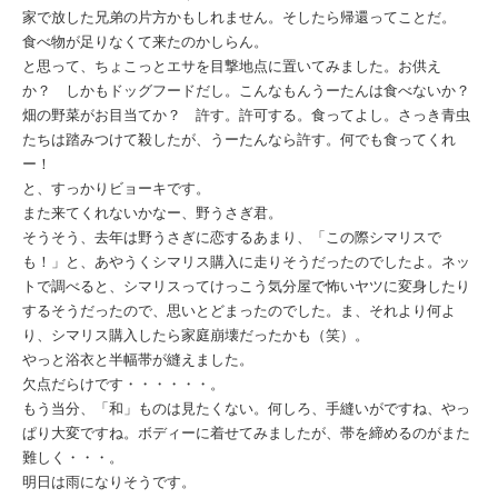
家で放した兄弟の片方かもしれません。そしたら帰還ってことだ。
食べ物が足りなくて来たのかしらん。
と思って、ちょこっとエサを目撃地点に置いてみました。お供え
か？ しかもドッグフードだし。こんなもんうーたんは食べないか？
畑の野菜がお目当てか？ 許す。許可する。食ってよし。さっき青虫
たちは踏みつけて殺したが、うーたんなら許す。何でも食ってくれ
ー！
と、すっかりビョーキです。
また来てくれないかなー、野うさぎ君。
そうそう、去年は野うさぎに恋するあまり、「この際シマリスで
も！」と、あやうくシマリス購入に走りそうだったのでしたよ。ネッ
トで調べると、シマリスってけっこう気分屋で怖いヤツに変身したり
するそうだったので、思いとどまったのでした。ま、それより何よ
り、シマリス購入したら家庭崩壊だったかも（笑）。
やっと浴衣と半幅帯が縫えました。
欠点だらけです・・・・・・。
もう当分、「和」ものは見たくない。何しろ、手縫いがですね、やっ
ぱり大変ですね。ボディーに着せてみましたが、帯を締めるのがまた
難しく・・・。
明日は雨になりそうです。