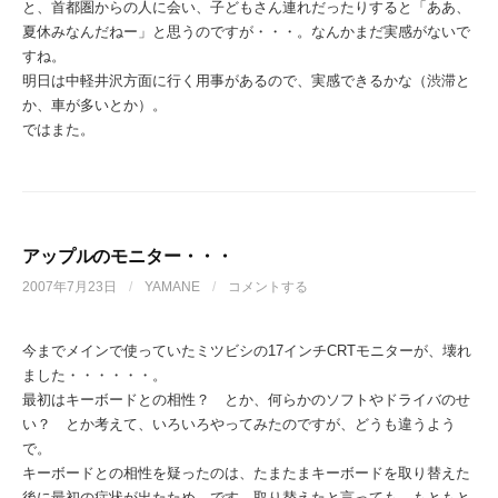
と、首都圏からの人に会い、子どもさん連れだったりすると「ああ、
夏休みなんだねー」と思うのですが・・・。なんかまだ実感がないで
すね。
明日は中軽井沢方面に行く用事があるので、実感できるかな（渋滞と
か、車が多いとか）。
ではまた。
アップルのモニター・・・
2007年7月23日
/
YAMANE
/
コメントする
今までメインで使っていたミツビシの17インチCRTモニターが、壊れ
ました・・・・・・。
最初はキーボードとの相性？ とか、何らかのソフトやドライバのせ
い？ とか考えて、いろいろやってみたのですが、どうも違うよう
で。
キーボードとの相性を疑ったのは、たまたまキーボードを取り替えた
後に最初の症状が出たため、です。取り替えたと言っても、もともと