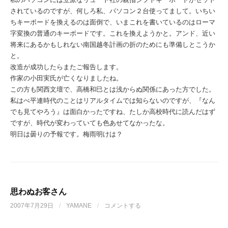
されているのですが、何しろ私、パソコン２台使ってまして。いちい
ちキーボードを換えるのは面倒で、いまこれを書いているのはローマ
字変換の普通のキーボードです。これを換えようかと。アンド、近い
将来にあるかもしれない南国越冬計画の折のためにも準備しとこうか
と。
改造が成功したらまたご報告します。
作家の小田実氏が亡くなりましたね。
この方も関西文壇で、高橋和巳とは浅からぬ関係にあった方でした。
私はべ平連時代のことはリアルタイムでは知らないのですが、『なん
でも見てやろう』は面白かったですね、たしか高校時代に読んだはず
ですが、時代が変わっていても色あせてなかったな。
明日は曇りの予報です。梅雨明けは？
思わぬお客さん
2007年7月29日
/
YAMANE
/
コメントする