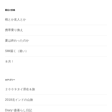
最近の投稿
桃とか友人とか
携帯乗り換え
夏は終わったのか
SIM届く（速い）
８月！
カテゴリー
２００９タイ滞在＆旅
2018北インドの山旅
Diary~森暮らし日記