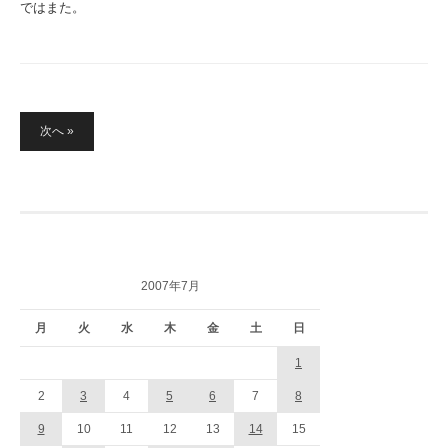
ではまた。
投
次へ »
稿
の
ペ
ー
ジ
送
り
2007年7月
月
火
水
木
金
土
日
1
2
3
4
5
6
7
8
9
10
11
12
13
14
15