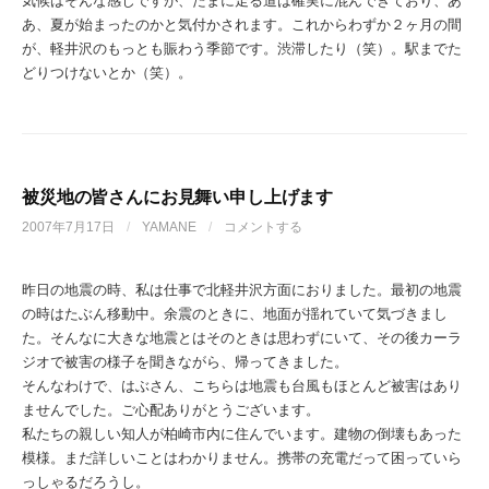
気候はそんな感じですが、たまに走る道は確実に混んできており、あ
あ、夏が始まったのかと気付かされます。これからわずか２ヶ月の間
が、軽井沢のもっとも賑わう季節です。渋滞したり（笑）。駅までた
どりつけないとか（笑）。
被災地の皆さんにお見舞い申し上げます
2007年7月17日
/
YAMANE
/
コメントする
昨日の地震の時、私は仕事で北軽井沢方面におりました。最初の地震
の時はたぶん移動中。余震のときに、地面が揺れていて気づきまし
た。そんなに大きな地震とはそのときは思わずにいて、その後カーラ
ジオで被害の様子を聞きながら、帰ってきました。
そんなわけで、はぶさん、こちらは地震も台風もほとんど被害はあり
ませんでした。ご心配ありがとうございます。
私たちの親しい知人が柏崎市内に住んでいます。建物の倒壊もあった
模様。まだ詳しいことはわかりません。携帯の充電だって困っていら
っしゃるだろうし。