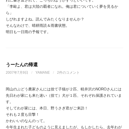
れに書き直されて、こっちのほうがずっといいです。
「李歐よ、君は大陸の覇者になれ。俺は君についていく夢を見るか
ら」
しびれますよね。読んでみたくなりませんか？
そんなわけで、晴耕雨読＆雨書状態。
明日も一日雨の予報です。
うーたんの帰還
2007年7月9日
/
YAMANE
/
2件のコメント
岡山のぶどう農家さんには捨て子猫が２匹、軽井沢のNOROさんには
先日わが家にも来た迷い（捨て）犬が１匹、それぞれ保護されていま
す。
そしてわが家には、本日、野うさぎ君がご来訪！
それも２度も目撃！
かわいいのなんのって。
今年生まれた子どものように見えましたが、もしかしたら、去年わが