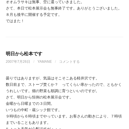
オオムラサキは無事、空に還っていきました。
さて、本日で松本展示会も無事終了です。ありがとうございました。
８月も後半に開催する予定です。
ではまた！
明日から松本です
2007年7月26日
/
YAMANE
/
コメントする
曇りではありますが、気温はそこそこある軽井沢です。
数日前まで、ストーブ焚くか？ ってくらい寒かったので、ともかく
うれしいです。畑の野菜も順調に育つといいのですが。
さて、明日から恒例の松本展示会です。
金曜から日曜までの３日間。
いつもの中町・蔵シック館です。
９時頃から６時頃までやっています。お客さんの動きにより、７時頃
までいることもあります。
ちょっと天気が心配ですが・・・。