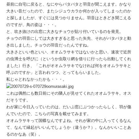
昼前に自宅に戻ると、なにやらバタバタと羽音が聞こえます。かなり
大きい音だったので、またシジュウカラか何かが入ってしまったのか
と探しましたが、すぐには見つかりません。羽音はときどき聞こえる
のですが、鳥の姿は・・・。
と、吹き抜けの出窓に大きなチョウが貼り付いているのを発見。
チョウの羽音にしては大きすぎると思った矢先、それがバタバタと動
き出しました。チョウの羽音だったんですね。
大きさといい色といい、オオムラサキではないかと思い、速攻で近所
の虫博士を呼びに（というか虫取り網を借りに行ったら出動してくれ
ました）行き、「これがオオムラサキでなければ何をオオムラサキと
呼ぶのですか」と言われつつ、とってもらいました。
私じゃとれなかったかも・・・。
これは偶然にも数日前にその隣人が見せてくれたオオムラサキ。オス
だそうです。
わが家に今日入っていたのは、だいぶ窓にぶつかったらしく、羽が傷
んでいたので、こちらの写真を載せてみます。
オオムラサキって国蝶なんですよね。それが家の中に入ってくるなん
て、なんて縁起がいいんでしょうか（違うか？）。なんかいいことあ
るのかなあ（笑）。