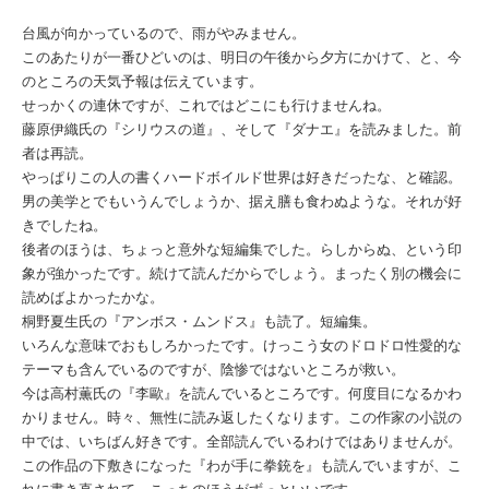
台風が向かっているので、雨がやみません。
このあたりが一番ひどいのは、明日の午後から夕方にかけて、と、今
のところの天気予報は伝えています。
せっかくの連休ですが、これではどこにも行けませんね。
藤原伊織氏の『シリウスの道』、そして『ダナエ』を読みました。前
者は再読。
やっぱりこの人の書くハードボイルド世界は好きだったな、と確認。
男の美学とでもいうんでしょうか、据え膳も食わぬような。それが好
きでしたね。
後者のほうは、ちょっと意外な短編集でした。らしからぬ、という印
象が強かったです。続けて読んだからでしょう。まったく別の機会に
読めばよかったかな。
桐野夏生氏の『アンボス・ムンドス』も読了。短編集。
いろんな意味でおもしろかったです。けっこう女のドロドロ性愛的な
テーマも含んでいるのですが、陰惨ではないところが救い。
今は高村薫氏の『李歐』を読んでいるところです。何度目になるかわ
かりません。時々、無性に読み返したくなります。この作家の小説の
中では、いちばん好きです。全部読んでいるわけではありませんが。
この作品の下敷きになった『わが手に拳銃を』も読んでいますが、こ