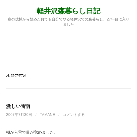
コ
軽井沢森暮らし日記
ン
テ
森の伐採から始めた何でも自分でやる軽井沢での森暮らし、27年目に入り
ン
ました
ツ
へ
ス
検
メニュー
キ
ッ
プ
索:
月:
2007年7月
激しい雷雨
2007年7月30日
/
YAMANE
/
コメントする
朝から雷で目が覚めました。