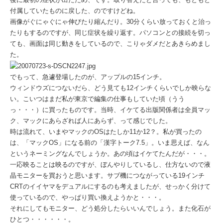
付属していたものに戻した、のですけどね。
画像がぐにゃぐにゃ伸びたり縮んだり。30分くらい放っておくと治っ
たりもするのですが、同じ症状を繰り返す。パソコンとの接続を切っ
ても、画面は同じ動きをしているので、こりゃダメだとあきらめまし
た。
でもって、急遽登場したのが、アップルの15インチ。
ウィンドウズにつないだら、どう見ても12インチくらいでしか映らな
い。こいつはまだ私が東京で編集の仕事もしていた頃（うう
っ・・・）に買ったものです。当時、イケてる出版関係者は全員マッ
ク、マックにあらざれば人にあらず、って感じでした。
時は流れて、いまやマックのOSはたしか11か12？。私が買ったの
は、「マックOS」になる前の「漢字トーク7.5」。いま思えば、なん
というネーミングなんでしょうか。あの頃はイケてたんだが・・・。
一応映ることは映るのですが、ぼんやりしているし、仕方ないので液
晶モニターを買おうと思います。サブ機につながっている19インチ
CRTのイイヤマをデュアルにするのも考えましたが、せっかく分けて
使っているので、やっぱり買い換えようかと・・・。
それにしてもモニター、どう処分したらいいんでしょう。また化石が
ひとつ・・・・・・。