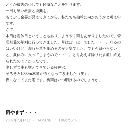
どうか被害の少しでも軽微なことを祈ります。
一日も早い救援と復興を。
もう少し全容が見えてきてから、私たちも柏崎に向かおうかと考え中
です。
さて。
本日は定休日ということもあり、ようやく雨もあがりましたので、管
理別荘の草刈に行ってきました。草はぼーぼーでした・・・。刈るの
はいいけど、濡れた草を集めるのが大変でした。でも今日やらない
と、夏休みに入ってしまうので・・・。とりあえず降りだす前に終え
られたのでよかったです。
少しずつ車も増えてきている軽井沢。
そろそろ1000ｍ林道が怖くなってきました（笑）。
夜になってまた雨です。梅雨はいつ明けるのでしょうか。
雨やまず・・・
2007年7月14日
/
YAMANE
/
1件のコメント