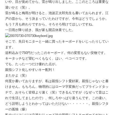
いや、目が覚めてから、雷が鳴り出しました。ここのところは重要な
違いかと（笑）。
雷が鳴ると梅雨が明けると、池波正太郎先生も書いておられます。江
戸の昔から、そう決まっていたわけですが、今年はどうでしょうか。
もう７月も終わりですから、そろそろ明けてほしいですね。
一日雨が降り続き、我が家も開店休業でした。
そこで、先日モニターと一緒に買ったキーボードをいじったりしてい
ます。
送料込みで750円だったこのキーボード。何の変哲もない安物です。
キータッチなど望むべくもなく、はい、ベコベコです。
でも、たった一つだけ優れた点が。
親指シフト化しやすいキー配列！
またかよ（笑）
何度か書いておりますが、私は親指シフト愛好家。親指じゃないと書
けません。もちろん、物理的にはローマ字変換だってブラインドタッ
チで、おそらく皆様より速く（笑）できるんですが（なぜって昔はこ
れで生活してましたので）、何しろやっぱり違うんです。この違い、
どう説明しようとわかってはいただけない・・・・・・。親指シフタ
ーの孤独（爆）
私のパソコンには立派なリュード社の親指シフトキーボードがセット