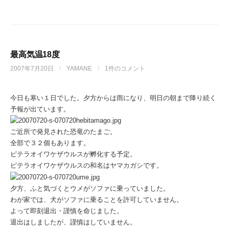
最高気温18度
2007年7月20日
/
YAMANE
/
1件のコメント
今日も寒い１日でした。夕方からは雨になり、明日の朝まで降り続く
予報が出ています。
ご近所で発見された恐竜のたまご。
全部で３２個もあります。
ピテラオイワケザウルスが孵化する予定。
ピテラオイワケザウルスの和名はヤマカガシです。
夕方、ふと気づくとウメがソファに乗っていました。
わが家では、犬がソファに乗ることを許可していません。
よって即刻退出・謹慎を命じました。
退出はしましたが、謹慎はしていません。