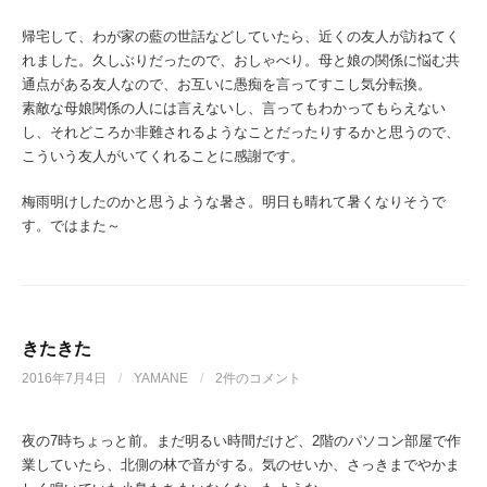
帰宅して、わが家の藍の世話などしていたら、近くの友人が訪ねてく
れました。久しぶりだったので、おしゃべり。母と娘の関係に悩む共
通点がある友人なので、お互いに愚痴を言ってすこし気分転換。
素敵な母娘関係の人には言えないし、言ってもわかってもらえない
し、それどころか非難されるようなことだったりするかと思うので、
こういう友人がいてくれることに感謝です。
梅雨明けしたのかと思うような暑さ。明日も晴れて暑くなりそうで
す。ではまた～
きたきた
2016年7月4日
/
YAMANE
/
2件のコメント
夜の7時ちょっと前。まだ明るい時間だけど、2階のパソコン部屋で作
業していたら、北側の林で音がする。気のせいか、さっきまでやかま