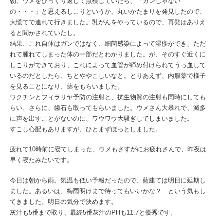
朝、ウメをひっくり返して点検していたら、「ガンじゃない
の・・・」と思えるしこりというか、丸いかたまりを発見したので、
大慌てで連れて行きました。乳がんをやっているので、再発はありえ
ると聞かされていたし。
結果、これ自体はガンではなく、細菌感染によって湿疹ができ、ただ
れて腫れてしまった体の一部だとわかりました。が、そのすぐ近くに
しこりができており、これによって血管が締め付けられてうっ血して
いるのだとしたら、ちとややこしいなと。とりあえず、内服薬で様子
を見ることになり、薬をもらいました。
ワクチンとフィラリヤ予防の注射と、抗生物質の注射も同時にしても
らい、さらに、歯石も取ってもらいました。ウメさん大暴れで、滅多
に声を出すことがないのに、ワウワウ大騒ぎしてしまいました。
すこし心配もありますが、ひとまずほっとしました。
疲れて10時前に寝てしまった、ウメもさすがにお疲れさんで、昨夜は
早く寝たみたいです。
今日は朝から雨。気温も低い予報だったので、藍建ては明日に延期し
ました。あるいは、梅雨明けまで待ってもいいかな？ という気もし
てきました。明日の気分で決めます。
灰汁も5番まで取り、最終5番灰汁のPHも11.7と優秀です。