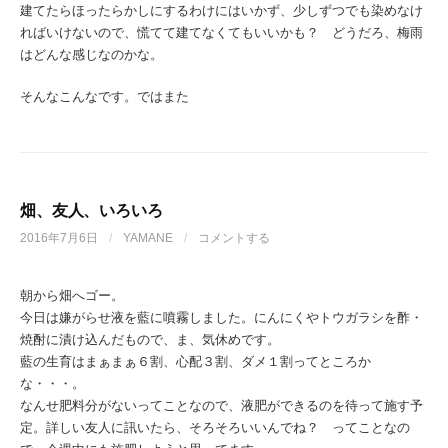
建てたらほったらかしにするわけにはいかず、少しずつでも染めなけ
ればいけないので、慌てて建てなくてもいいかも？ どうだろ、梅雨
はどんな感じなのかな。
そんなこんなです。ではまた
畑、友人、いろいろ
2016年7月6日
/
YAMANE
/
コメントする
朝から畑へゴー。
今日は嫌がらせ液を藍に噴霧しました。にんにくやトウガラシを酢・
焼酎に漬け込んだもので、ま、気休めです。
藍の生育はまぁまぁ６割、心配３割、ダメ１割ってところか
な・・・。
なんせ肥料分がないってことなので、液肥ができるのを待って施す予
定。詳しい友人に訊いたら、そろそろいいんでね？ ってことなの