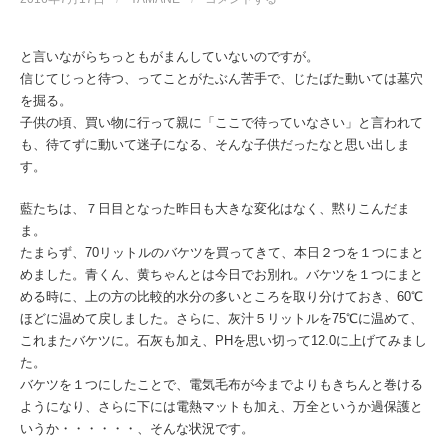
と言いながらちっともがまんしていないのですが。
信じてじっと待つ、ってことがたぶん苦手で、じたばた動いては墓穴
を掘る。
子供の頃、買い物に行って親に「ここで待っていなさい」と言われて
も、待てずに動いて迷子になる、そんな子供だったなと思い出しま
す。
藍たちは、７日目となった昨日も大きな変化はなく、黙りこんだま
ま。
たまらず、70リットルのバケツを買ってきて、本日２つを１つにまと
めました。青くん、黄ちゃんとは今日でお別れ。バケツを１つにまと
める時に、上の方の比較的水分の多いところを取り分けておき、60℃
ほどに温めて戻しました。さらに、灰汁５リットルを75℃に温めて、
これまたバケツに。石灰も加え、PHを思い切って12.0に上げてみまし
た。
バケツを１つにしたことで、電気毛布が今までよりもきちんと巻ける
ようになり、さらに下には電熱マットも加え、万全というか過保護と
いうか・・・・・・、そんな状況です。