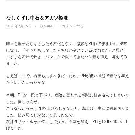
なしくずし中石＆アカソ染液
2016年7月15日
/
YAMANE
/
コメントする
昨日も藍子たちはさしたる変化もなく、微妙なPH値のまま1日。夕方
になり、「そうだもしかしたらお腹が空いているのでは？」と思い、
ふすまを灰汁で炊き、バンコクで買ってきたヤシ糖も加え、与えてみ
ました。
思えばここで、石灰も足すべきだったか。PHが低い状態で糖分を与え
たらいかんかったかな。
今朝、PHが一段と下がり、危険と言われる領域に踏み込んでしまいま
した。黄ちゃんが。
こうなったらもうPHを上げるしかないと、嵩上げ・中石に踏み切りま
した。踏み切るしかないと思ったので。
灰汁５リットルを50℃にして投入、石灰を加え、PHを10.8～10.9に上
げました。