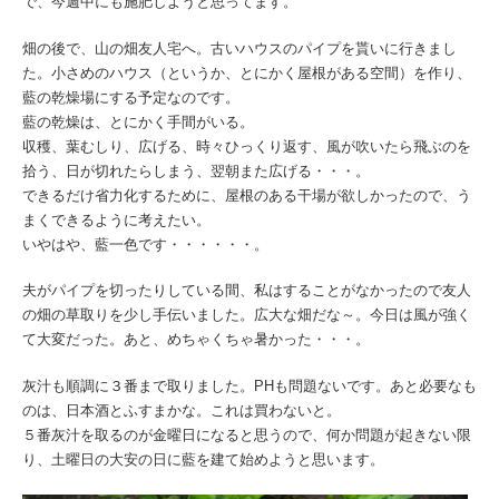
で、今週中にも施肥しようと思ってます。
畑の後で、山の畑友人宅へ。古いハウスのパイプを貰いに行きまし
た。小さめのハウス（というか、とにかく屋根がある空間）を作り、
藍の乾燥場にする予定なのです。
藍の乾燥は、とにかく手間がいる。
収穫、葉むしり、広げる、時々ひっくり返す、風が吹いたら飛ぶのを
拾う、日が切れたらしまう、翌朝また広げる・・・。
できるだけ省力化するために、屋根のある干場が欲しかったので、う
まくできるように考えたい。
いやはや、藍一色です・・・・・・。
夫がパイプを切ったりしている間、私はすることがなかったので友人
の畑の草取りを少し手伝いました。広大な畑だな～。今日は風が強く
て大変だった。あと、めちゃくちゃ暑かった・・・。
灰汁も順調に３番まで取りました。PHも問題ないです。あと必要なも
のは、日本酒とふすまかな。これは買わないと。
５番灰汁を取るのが金曜日になると思うので、何か問題が起きない限
り、土曜日の大安の日に藍を建て始めようと思います。