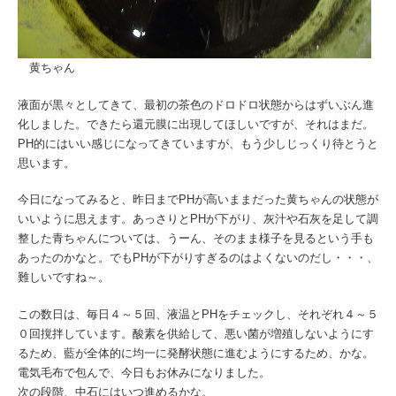
黄ちゃん
液面が黒々としてきて、最初の茶色のドロドロ状態からはずいぶん進
化しました。できたら還元膜に出現してほしいですが、それはまだ。
PH的にはいい感じになってきていますが、もう少しじっくり待とうと
思います。
今日になってみると、昨日までPHが高いままだった黄ちゃんの状態が
いいように思えます。あっさりとPHが下がり、灰汁や石灰を足して調
整した青ちゃんについては、うーん、そのまま様子を見るという手も
あったのかなと。でもPHが下がりすぎるのはよくないのだし・・・、
難しいですね～。
この数日は、毎日４～５回、液温とPHをチェックし、それぞれ４～５
０回撹拌しています。酸素を供給して、悪い菌が増殖しないようにす
るため、藍が全体的に均一に発酵状態に進むようにするため、かな。
電気毛布で包んで、今日もお休みになりました。
次の段階、中石にはいつ進めるかな。