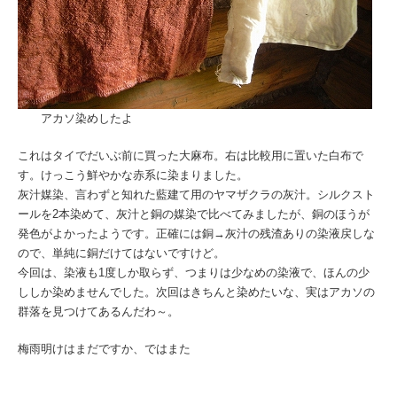
アカソ染めしたよ
これはタイでだいぶ前に買った大麻布。右は比較用に置いた白布で
す。けっこう鮮やかな赤系に染まりました。
灰汁媒染、言わずと知れた藍建て用のヤマザクラの灰汁。シルクスト
ールを2本染めて、灰汁と銅の媒染で比べてみましたが、銅のほうが
発色がよかったようです。正確には銅→灰汁の残渣ありの染液戻しな
ので、単純に銅だけてはないですけど。
今回は、染液も1度しか取らず、つまりは少なめの染液で、ほんの少
ししか染めませんでした。次回はきちんと染めたいな、実はアカソの
群落を見つけてあるんだわ～。
梅雨明けはまだですか、ではまた