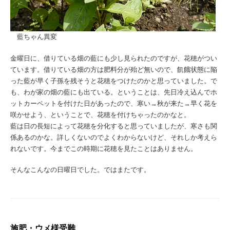
藍ちゃん異変
金曜日に、借りている畑の藍にも少し見られたのですが、花穂がつい
ています。借りている畑の方は肥料分が殆ど無いので、飢餓状態に陥
った藍が早く子孫を残そうと花穂をつけたのかと思っていました。で
も、わが家の畑の藍にも出ている。ということは、先日冷え込んでホ
ットカーペットを付けた日があったので、寒い→秋が来た→早く花を
咲かせよう、ということで、花穂を付けちゃったのかなと。
藍は日の長短によって花穂を分化すると思っていましたが、寒さも関
係あるのかな。詳しくないのでよくわからないけど、それしか考えら
れないです。今までこの時期に花穂を見たことはありません。
そんなこんなの日曜日でした。ではまたです。
施肥・ウメ様受難