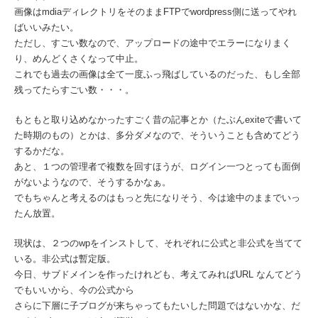
画像はmdiaディレクトリをそのままFTPでwordpress側に送ってやれ
ばいいみたい。
ただし、すごい数なので、アップロードの途中でエラーになりまく
り、めんどくさくなって中止。
これでも過去の画像は全て一度ふっ飛ばしているのだった、もし全部
残ってたらすごい数・・・。
もともと取り込めなかったすごく昔の記事とか（たぶんexiteで書いて
た時期のもの）とかは、多分ダメなので、そういうことも含めてどう
するかだな。
あと、１つの管理者で複数を回すほうが、ログイン一つとっても面倒
がないようなので、そうするかなぁ。
でもちゃんと考えるのはもっと先になりそう、今は途中のままでいっ
たん放置。
現状は、２つのwpをインストして、それぞれに公式と非公式を当てて
いる。非公式は暫定版。
今日、サブドメインを作ったけれども、考えてみればURL なんてどう
でもいいから、今の公式から
さらに下層に子ブログが来ちゃってもたいした問題ではないかな、だ