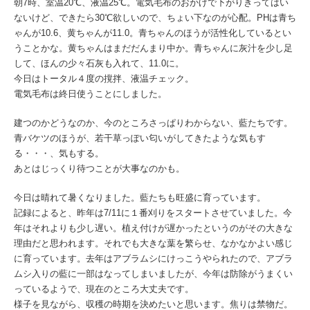
朝7時、室温20℃、液温25℃。電気毛布のおかげで下がりきってはい
ないけど、できたら30℃欲しいので、ちょい下なのが心配。PHは青ち
ゃんが10.6、黄ちゃんが11.0。青ちゃんのほうが活性化しているとい
うことかな。黄ちゃんはまだだんまり中か。青ちゃんに灰汁を少し足
して、ほんの少々石灰も入れて、11.0に。
今日はトータル４度の撹拌、液温チェック。
電気毛布は終日使うことにしました。
建つのかどうなのか、今のところさっぱりわからない、藍たちです。
青バケツのほうが、若干草っぽい匂いがしてきたような気もす
る・・・、気もする。
あとはじっくり待つことが大事なのかも。
今日は晴れて暑くなりました。藍たちも旺盛に育っています。
記録によると、昨年は7/11に１番刈りをスタートさせていました。今
年はそれよりも少し遅い。植え付けが遅かったというのがその大きな
理由だと思われます。それでも大きな葉を繁らせ、なかなかよい感じ
に育っています。去年はアブラムシにけっこうやられたので、アブラ
ムシ入りの藍に一部はなってしまいましたが、今年は防除がうまくい
っているようで、現在のところ大丈夫です。
様子を見ながら、収穫の時期を決めたいと思います。焦りは禁物だ。