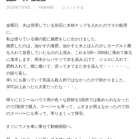
2016年7月9日
/
YAMANE
/
コメントする
金曜日、夫は管理している別荘に木材チップを入れたのでその処理
に。
私は借りている畑の藍に施肥をしに出かけました。
施肥したのは、油かすの液肥。油かすと水とほんの少しヨーグルト菌
を入れて放置していたものの上澄み。これを100～200倍に薄めて株元
に潅水します。用水からバケツで水を汲み上げて、ジョロに入れて、
肥料入れて、畑に撒いて、戻ってきてまた水を汲んで・・・・・・。
の繰り返し。
幸いにも曇っていて気温も殺人的ではなかったので助かりました。
30℃以上あったら大変だったな・・・。
帰りにビニールハウス用の色々な部材を1箇所では集められなかった
ので2箇所で購入。スーパーも寄って。ふすまが買えなかったので別
のスーパーにも寄って。寄りまくって帰宅。
すぐにウメを車に乗せて動物病院へ。