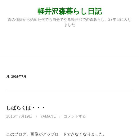
コ
軽井沢森暮らし日記
ン
テ
森の伐採から始めた何でも自分でやる軽井沢での森暮らし、27年目に入り
ン
ました
ツ
へ
ス
検
メニュー
キ
ッ
プ
索:
月:
2016年7月
しばらくは・・・
2016年7月19日
/
YAMANE
/
コメントする
このブログ、画像がアップロードできなくなりました。