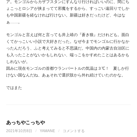
ア。モンゴルからカザフスタンにすんなり行ければいいのに、間にち
ょこっとロシアが挟まってて邪魔をするから、すっごい遠回りでしか
も中国新疆を経なければ行けない。新疆は好きだったけど、今はな
ぁ……。
モンゴルと言えば何と言っても井上靖の『蒼き狼』だけれども。面白
くてかっこいい小説で大好きだった。なぜ今までモンゴルに行かなか
ったんだろう、ふと考えてみると不思議だ。中国内の内蒙古自治区に
も入ったことがないかもしれない、端っこをかすめたことはあるかも
しれないが。
因みに現在モンゴルの首都ウランバートルの気温は３℃！ 夏しか行
けない国なんだね、あぁそれで選択肢から外れ続けていたのかな。
ではまた
あっちやこっちや
2021年10月8日
/
YAMANE
/
コメントする