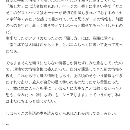
「騙し方」には読者投稿もあり、ページの一番下に小さい字で「どこ
そこのゲストハウスはオーナーが親切で部屋もきれいでおすすめ・ヤ
マネ95年）みたいな感じで書かれていたと思うが、その情報も、前版
のものを年だけ新しく書き換えてしれーっと載せてあったりしたもの
だ。
南米だったかアフリカだったかの「騙し方」には、巻頭に堂々と、
「南半球では太陽は西から上る」とポエムちっくに書いてあって笑っ
たなぁ。
でもまぁそんな頼りにならない情報しか持たずにみな旅をしていたの
で、現地での情報交換は盛んだった。自分が通過してきた街の情報を
教え、これから行く町の情報をもらう。あの頃のそういう情報は生き
たそれであり、旅人が自分の足で稼いだものだったから貴重だった
し、故に気に入った相手にしかほんとに大事なことは教えなかったと
思う。今みたいに誰にも彼にも「シェアします」っていうのが、私に
は未だにちょっと信じがたい。
しばらくこの英語の本を読みながらあれこれ妄想して楽しみたい。
**