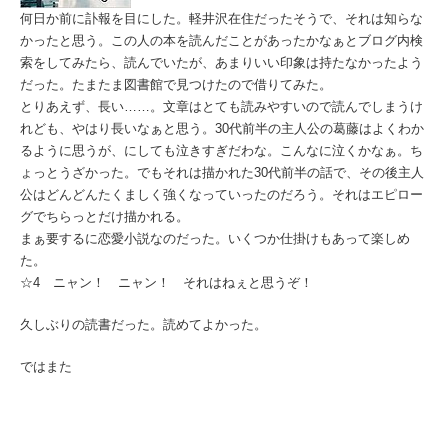
何日か前に訃報を目にした。軽井沢在住だったそうで、それは知らな
かったと思う。この人の本を読んだことがあったかなぁとブログ内検
索をしてみたら、読んでいたが、あまりいい印象は持たなかったよう
だった。たまたま図書館で見つけたので借りてみた。
とりあえず、長い……。文章はとても読みやすいので読んでしまうけ
れども、やはり長いなぁと思う。30代前半の主人公の葛藤はよくわか
るように思うが、にしても泣きすぎだわな。こんなに泣くかなぁ。ち
ょっとうざかった。でもそれは描かれた30代前半の話で、その後主人
公はどんどんたくましく強くなっていったのだろう。それはエピロー
グでちらっとだけ描かれる。
まぁ要するに恋愛小説なのだった。いくつか仕掛けもあって楽しめ
た。
☆4 ニャン！ ニャン！ それはねぇと思うぞ！
久しぶりの読書だった。読めてよかった。
ではまた