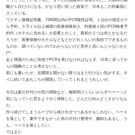
離が１日だけになる。かなり思い切った政策で、日本もこの対象国に
入っている。
ワクチン接種証明書、72時間以内のPCR陰性証明、１泊分の指定ホテ
ル予約、５万ドル以上補償の医療保険加入、到着後１回のPCR検査予
約代（ホテルに含める）が必要とのこと。最初の２つは何とかなるだ
ろうが、医療保険やホテルなどなどがどれくらいの負担でできるもの
なのか、調べていないのでわからないけど意外と高いんじゃないかと
(^^;
あと帰国のために現地でPCRを受けなければならず、日本に戻ってか
らの隔離のことも考えないと。
前にも書いたが、近隣国も開かない限りはまだ行けない気がする。タ
イに続いてあちこちが開国していってくれるとうれしいが。
今日は家の片付けや窓の掃除など。梅雨明けくらいからずーーーっと
気になっていた窓をようやく掃除した。どんだけめんどくさがりなん
だ。
作り続けてしまうループから抜け出せつつあるかもしれない。ペース
を落として、夏中できなかった布の片付け整理や、棚卸もあるし、う
ん、ペースを落としたい。
ではまた