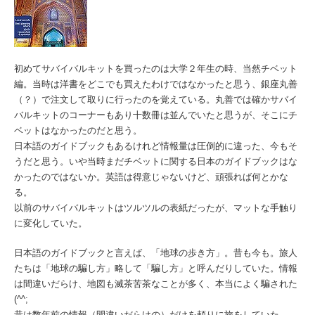
初めてサバイバルキットを買ったのは大学２年生の時、当然チベット
編。当時は洋書をどこでも買えたわけではなかったと思う、銀座丸善
（？）で注文して取りに行ったのを覚えている。丸善では確かサバイ
バルキットのコーナーもあり十数冊は並んでいたと思うが、そこにチ
ベットはなかったのだと思う。
日本語のガイドブックもあるけれど情報量は圧倒的に違った、今もそ
うだと思う。いや当時まだチベットに関する日本のガイドブックはな
かったのではないか。英語は得意じゃないけど、頑張れば何とかな
る。
以前のサバイバルキットはツルツルの表紙だったが、マットな手触り
に変化していた。
日本語のガイドブックと言えば、「地球の歩き方」。昔も今も。旅人
たちは「地球の騙し方」略して「騙し方」と呼んだりしていた。情報
は間違いだらけ、地図も滅茶苦茶なことが多く、本当によく騙された
(^^;
昔は数年前の情報（間違いだらけの）だけを頼りに旅をしていた。