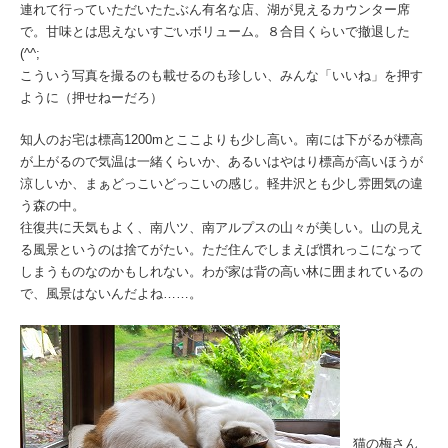
連れて行っていただいたたぶん有名な店、湖が見えるカウンター席
で。甘味とは思えないすごいボリューム。８合目くらいで撤退した
(^^;
こういう写真を撮るのも載せるのも珍しい、みんな「いいね」を押す
ように（押せねーだろ）
知人のお宅は標高1200mとここよりも少し高い。南には下がるが標高
が上がるので気温は一緒くらいか、あるいはやはり標高が高いほうが
涼しいか、まぁどっこいどっこいの感じ。軽井沢とも少し雰囲気の違
う森の中。
往復共に天気もよく、南八ツ、南アルプスの山々が美しい。山の見え
る風景というのは捨てがたい。ただ住んでしまえば慣れっこになって
しまうものなのかもしれない。わが家は背の高い林に囲まれているの
で、風景はないんだよね……。
猫の梅さん