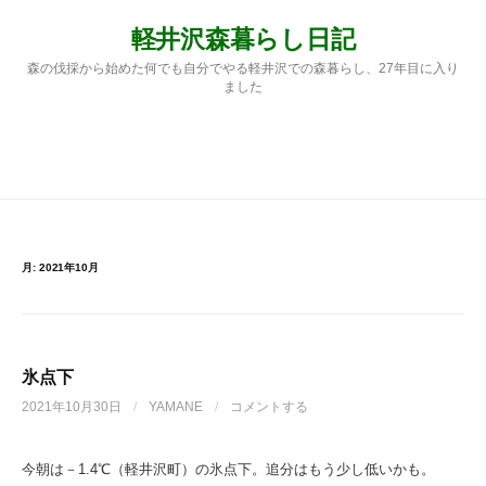
コ
軽井沢森暮らし日記
ン
テ
森の伐採から始めた何でも自分でやる軽井沢での森暮らし、27年目に入り
ン
ました
ツ
へ
ス
検
メニュー
キ
ッ
プ
索:
月:
2021年10月
氷点下
2021年10月30日
/
YAMANE
/
コメントする
今朝は－1.4℃（軽井沢町）の氷点下。追分はもう少し低いかも。