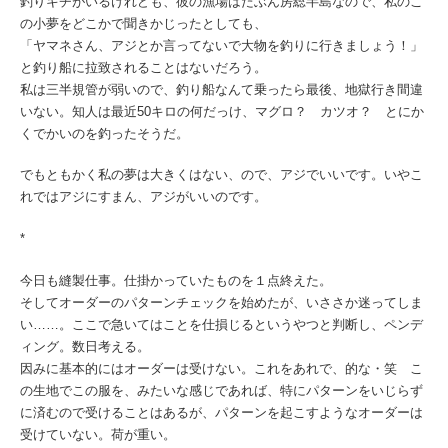
釣りキチがいるけれども、彼の漁場はたぶん房総半島なので、私のこ
の小夢をどこかで聞きかじったとしても、
「ヤマネさん、アジとか言ってないで大物を釣りに行きましょう！」
と釣り船に拉致されることはないだろう。
私は三半規管が弱いので、釣り船なんて乗ったら最後、地獄行き間違
いない。知人は最近50キロの何だっけ、マグロ？ カツオ？ とにか
くでかいのを釣ったそうだ。
でもともかく私の夢は大きくはない、ので、アジでいいです。いやこ
れではアジにすまん、アジがいいのです。
*
今日も縫製仕事。仕掛かっていたものを１点終えた。
そしてオーダーのパターンチェックを始めたが、いささか迷ってしま
い……。ここで急いてはことを仕損じるというやつと判断し、ペンデ
ィング。数日考える。
因みに基本的にはオーダーは受けない。これをあれで、的な・笑 こ
の生地でこの服を、みたいな感じであれば、特にパターンをいじらず
に済むので受けることはあるが、パターンを起こすようなオーダーは
受けていない。荷が重い。