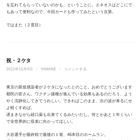
を忘れてもらっていないのかも、ということに。エネオスはどこにで
もあって便利なので、今回カードも作ってみたという次第。
ではまた（２度目）
祝・２ケタ
2021年10月4日
/
YAMANE
/
コメントする
東京の新規感染者が２ケタになったとのこと。おめでとうございます
都民の皆さん。ワクチン接種が進んでいる効果もあるのだろう、よう
やく沈静化してきてうれしい。できればこのまま、次の波が来るにせ
よ軽くすめば。
遅まきながら経口薬も出来てくるみたいだし。何とかあと１年くらい
で全世界的に収束に向かってほしい。
大谷選手が最終戦で最後の１発、46本目のホームラン。