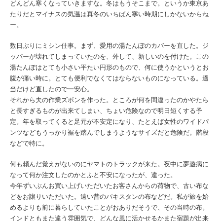
どんどん寒くなっていきますな。冬はもうそこまで。というか東京あ
たりだとマイナスの気温は真冬のいちばん寒い時期にしかないからね
ー。
数日ぶりにミシン仕事。まず、愛用の湯たんぽのカバーを直した。ジ
ッパーが壊れてしまっていたのを、外して、新しいのを付けた。この
湯たんぽはとても小さい平たい円形のもので、何に使うかというとお
腹が痛い時に。とても便利でなくてはならないものになっている。適
当だけど直したので一安心。
それから夫の作業ズボンを作った。ところが何を間違ったのかやたら
と長すぎるものが出来てしまい、ちょい危険なので明日短くする予
定。年を取ってくると足元が不安定になり、たとえば女性のワイドパ
ンツなどもうっかり裾を踏んでしまうようなサイズだと危険だ。階段
などで特に。
何も頼んだ覚えがないのにヤマトのトラックが来た。夜中に夢遊病に
なって何か注文したのかとふと不安になったが、違った。
今年ずいぶんお買い上げいただいたお客さんからの荷物で、古い布な
どをお譲りいただいた。遠い昔のパキスタンの布などだ。私が旅を始
めるよりも前に暮らしていたことがおありだそうで、その当時の布。
インドともまた違う雰囲気で、どんな風に活かせるかまた宿題が出来