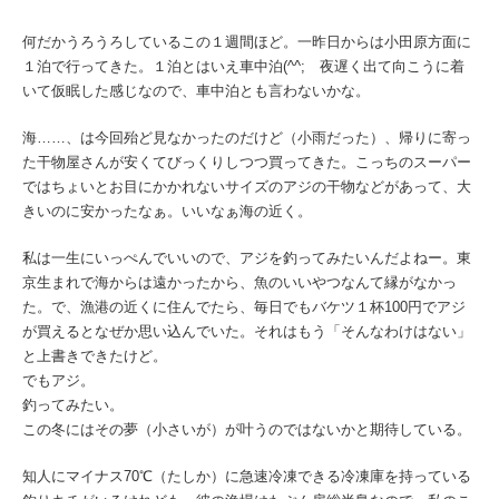
何だかうろうろしているこの１週間ほど。一昨日からは小田原方面に
１泊で行ってきた。１泊とはいえ車中泊(^^; 夜遅く出て向こうに着
いて仮眠した感じなので、車中泊とも言わないかな。
海……、は今回殆ど見なかったのだけど（小雨だった）、帰りに寄っ
た干物屋さんが安くてびっくりしつつ買ってきた。こっちのスーパー
ではちょいとお目にかかれないサイズのアジの干物などがあって、大
きいのに安かったなぁ。いいなぁ海の近く。
私は一生にいっぺんでいいので、アジを釣ってみたいんだよねー。東
京生まれで海からは遠かったから、魚のいいやつなんて縁がなかっ
た。で、漁港の近くに住んでたら、毎日でもバケツ１杯100円でアジ
が買えるとなぜか思い込んでいた。それはもう「そんなわけはない」
と上書きできたけど。
でもアジ。
釣ってみたい。
この冬にはその夢（小さいが）が叶うのではないかと期待している。
知人にマイナス70℃（たしか）に急速冷凍できる冷凍庫を持っている