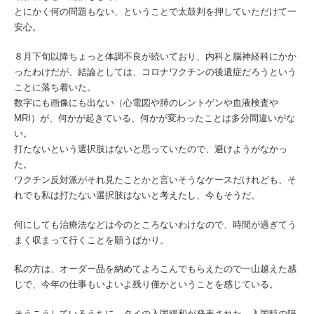
とにかく何の問題もない、ということで太鼓判を押していただけて一
安心。
８月下旬以降ちょっと体調不良が続いており、内科と脳神経科にかか
ったわけだが、結論としては、コロナワクチンの後遺症だろうという
ことに落ち着いた。
数字にも画像にも出ない（心電図や肺のレントゲンや血液検査や
MRI）が、何かが起きている、何かが変わったことは多分間違いがな
い。
打たないという選択肢はないと思っていたので、避けようがなかっ
た。
ワクチン反対派がそれ見たことかと言いそうなケースだけれども、そ
れでも私は打たない選択肢はないと考えたし、今もそうだ。
何にしても治療法などは今のところないわけなので、時間が過ぎてう
まく収まって行くことを願うばかり。
私の方は、オーダー品を納めてよろこんでもらえたので一山越えた感
じで、今年の仕事もいよいよ残り僅かということを感じている。
そうこうしているうちに、タイの入国緩和が発表された。入国時の隔