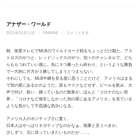
アナザー・ワールド
2021年10月11日
/
YAMANE
/
コメントする
朝、衛星テレビでMLBのワイルドカード戦をちょっとだけ観た。アス
トロズのやつと、レッドソックスのやつ、別々のチャンネルで。どち
らももつれていい感じ。先に３つ勝ったら終わり、というような勝負
で一方的に片方が３勝してしまうとつまらない。
それにしても、MLB中継を見る度に思うことだけど、アメリカはまる
で別の星にあるかのようだ。誰もマスクなどせず、ビールを飲み、大
声で叫び、歌い、踊っているのだ観客が。ほんと「コロナのない世
界」「コロナなど発生しなかった別の星にあるアメリカ」を見ている
ような気がして不思議な気分になる。
アメリカ人のポジティブさに驚く。
日本人はやっぱりネガティブなのかなぁ、慎重と言うべきか。
少しずつ、元に戻っていきたいものだが……。