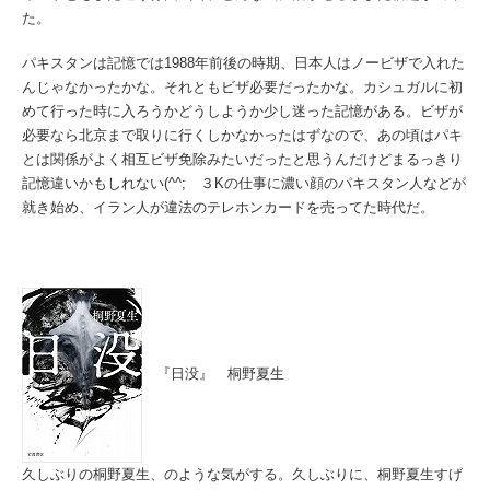
た。
パキスタンは記憶では1988年前後の時期、日本人はノービザで入れた
んじゃなかったかな。それともビザ必要だったかな。カシュガルに初
めて行った時に入ろうかどうしようか少し迷った記憶がある。ビザが
必要なら北京まで取りに行くしかなかったはずなので、あの頃はパキ
とは関係がよく相互ビザ免除みたいだったと思うんだけどまるっきり
記憶違いかもしれない(^^; ３Kの仕事に濃い顔のパキスタン人などが
就き始め、イラン人が違法のテレホンカードを売ってた時代だ。
『日没』 桐野夏生
久しぶりの桐野夏生、のような気がする。久しぶりに、桐野夏生すげ