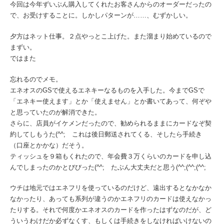
今回は今年ずいぶん購入してくれたお客さんからのオーダーだったの
で、お受けすることに。しかしパターンが……、むずかしい。
夕方はネット仕事。２点やっとこ上げた。また溜まり始めているので
まずい。
ではまた
忘れるのでメモ。
エネオスのGSで使えるエネキーなるものを入手した。今までGSで
「エネキー使えます」とか「使えません」とか書いてあって、何ぞや
と思っていたのが解消できた。
さらに、店員がイケメンだったので、勧められるままにカードなぞ契
約してしもうた(^^; これは後日郵送されてくる、そしたら手続き
（口座とかかな）だそう。
ティッシュを９箱もくれたので、年会費３万くらいのカードを申し込
んでしまったのかとびびった(^^; たぶん大丈夫だと思う(^^;(^^;(^^;
ウチは地元ではエネフリを使っているのだけど、遠出するとなかなか
なかったり、あっても系列が違うのかエネフリのカードは使えなかっ
たりする。それで何度かエネオスのカードを作ったはずなのだが、ど
ういうわけだか必ずなくす、もしくは手続きをしなければいけないの