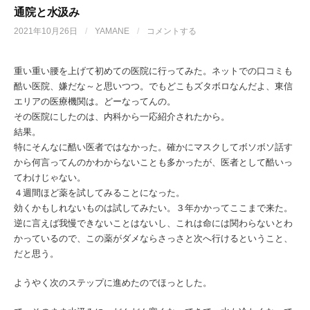
通院と水汲み
2021年10月26日
/
YAMANE
/
コメントする
重い重い腰を上げて初めての医院に行ってみた。ネットでの口コミも
酷い医院、嫌だな～と思いつつ。でもどこもズタボロなんだよ、東信
エリアの医療機関は。どーなってんの。
その医院にしたのは、内科から一応紹介されたから。
結果。
特にそんなに酷い医者ではなかった。確かにマスクしてボソボソ話す
から何言ってんのかわからないことも多かったが、医者として酷いっ
てわけじゃない。
４週間ほど薬を試してみることになった。
効くかもしれないものは試してみたい。３年かかってここまで来た。
逆に言えば我慢できないことはないし、これは命には関わらないとわ
かっているので、この薬がダメならさっさと次へ行けるということ、
だと思う。
ようやく次のステップに進めたのでほっとした。