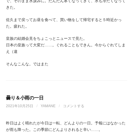
で、そのまま水汲みに。だんだん寒くなってきて、水も冷たくなって
きた。
佐久まで戻ってお昼を食べて、買い物をして帰宅すると５時近かっ
た。疲れた。
皇族の結婚会見をちょこっとニュースで見た。
日本の皇族って大変だ……。ぐれることもできん。今からぐれてしま
え（違
そんなこんな。ではまた
曇り＆小雨の一日
2021年10月25日
/
YAMANE
/
コメントする
昨日はよく晴れたが今日は一転、どんよりの一日。予報にはなかった
が雨も降った。この季節にどんよりされると辛い……。