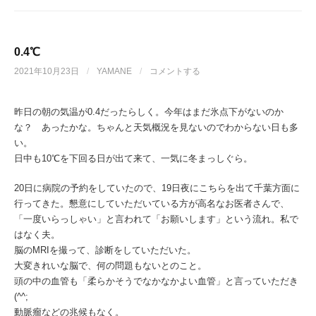
0.4℃
2021年10月23日
/
YAMANE
/
コメントする
昨日の朝の気温が0.4だったらしく。今年はまだ氷点下がないのか
な？ あったかな。ちゃんと天気概況を見ないのでわからない日も多
い。
日中も10℃を下回る日が出て来て、一気に冬まっしぐら。
20日に病院の予約をしていたので、19日夜にこちらを出て千葉方面に
行ってきた。懇意にしていただいている方が高名なお医者さんで、
「一度いらっしゃい」と言われて「お願いします」という流れ。私で
はなく夫。
脳のMRIを撮って、診断をしていただいた。
大変きれいな脳で、何の問題もないとのこと。
頭の中の血管も「柔らかそうでなかなかよい血管」と言っていただき
(^^;
動脈瘤などの兆候もなく。