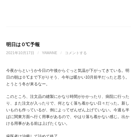
明日は０℃予報
2021年10月17日
/
YAMANE
/
コメントする
今夜からというか今日の午後からぐっと気温が下がってきている。明
日の朝は０℃まで下がりそう、今年は暖かい10月前半だったと思う。
とうとう冬が来るなー。
このところ、注文品の縫製にかなり時間がかかったり、病院に行った
り、また注文が入ったりで、何となく落ち着かない日々だった。新し
いものも作っているが、例によってぜんぜん上げていない。今週も半
ばに関東方面へ行く用事があるので、やはり落ち着かない感じ。出か
ける用事がある前は上げたくない。
歯医者は治療して詰めて終了。