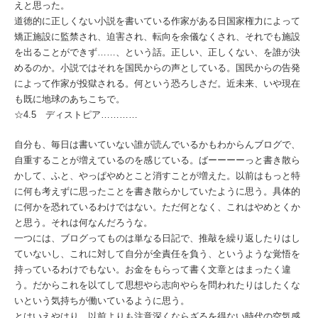
えと思った。
道徳的に正しくない小説を書いている作家がある日国家権力によって
矯正施設に監禁され、迫害され、転向を余儀なくされ、それでも施設
を出ることができず……、という話。正しい、正しくない、を誰が決
めるのか。小説ではそれを国民からの声としている。国民からの告発
によって作家が投獄される。何という恐ろしさだ。近未来、いや現在
も既に地球のあちこちで。
☆4.5 ディストピア…………
自分も、毎日は書いていない誰が読んでいるかもわからんブログで、
自重することが増えているのを感じている。ばーーーーっと書き散ら
かして、ふと、やっぱやめとこと消すことが増えた。以前はもっと特
に何も考えずに思ったことを書き散らかしていたように思う。具体的
に何かを恐れているわけではない。ただ何となく、これはやめとくか
と思う。それは何なんだろうな。
一つには、ブログってものは単なる日記で、推敲を繰り返したりはし
ていないし、これに対して自分が全責任を負う、というような覚悟を
持っているわけでもない。お金をもらって書く文章とはまったく違
う。だからこれを以てして思想やら志向やらを問われたりはしたくな
いという気持ちが働いているように思う。
とはいえやはり、以前よりも注意深くならざるを得ない時代の空気感