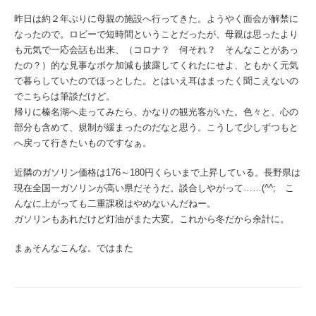
昨日は約２年ぶりに母親の施設へ行ってきた。ようやく面会が解禁に
なったので。ロビーで短時間ということだったが、母親は思ったより
も元気で一応会話も出来、（コロナ？ 何それ？ そんなことがあっ
たの？）的な見事なボケ加減も披露してくれたにせよ、ともかく元気
で暮らしていたのでほっとした。とはいえ耳はまったく聞こえないの
でこちらは筆談だけど。
帰りに榛名湖へ走ってみたら、かなりの観光客がいた。色々と、心の
部分も含めて、規制が緩まったのだなと思う。こうして少しずつもと
へ戻って行きたいものですなぁ。
近隣のガソリン価格は176～180円くらいまで上昇している。長野県は
現在全国一ガソリンが高い県だそうだ。談合しやがって……(^^; こ
んなに上がっても二重課税はやめないんだねー。
ガソリンもあれだけど灯油がまた大変。これから冬だから余計に。
まぁそんなこんな。ではまた