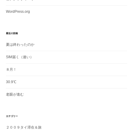
WordPress.org
最近の投稿
夏は終わったのか
SIM届く（速い）
８月！
30.9℃
老眼が進む
カテゴリー
２００９タイ滞在＆旅