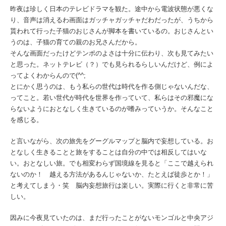
昨夜は珍しく日本のテレビドラマを観た。途中から電波状態が悪くな
り、音声は消えるわ画面はガッチャガッチャだわだったが、うちから
貰われて行った子猫のおじさんが脚本を書いているの。おじさんとい
うのは、子猫の育ての親のお兄さんだから。
そんな画面だったけどテンポのよさは十分に伝わり、次も見てみたい
と思った。ネットテレビ（？）でも見られるらしいんだけど、例によ
ってよくわからんので(^^;
とにかく思うのは、もう私らの世代は時代を作る側じゃないんだな、
ってこと。若い世代が時代を世界を作っていて、私らはその邪魔にな
らないようにおとなしく生きているのが嗜みっていうか。そんなこと
を感じる。
と言いながら、次の旅先をグーグルマップと脳内で妄想している。お
となしく生きることと旅をすることは自分の中では相反してはいな
い。おとなしい旅。でも相変わらず国境線を見ると「ここで越えられ
ないのか！ 越える方法があるんじゃないか、たとえば徒歩とか！」
と考えてしまう・笑 脳内妄想旅行は楽しい。実際に行くと非常に苦
しい。
因みに今夜見ていたのは、まだ行ったことがないモンゴルと中央アジ