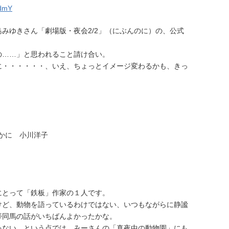
LdmY
みゆきさん「劇場版・夜会2/2」（にぶんのに）の、公式
の……」と思われること請け合い。
に・・・・・・、いえ、ちょっとイメージ変わるかも、きっ
かに 小川洋子
にとって「鉄板」作家の１人です。
けど、動物を語っているわけではない、いつもながらに静謐
帯同馬の話がいちばんよかったかな。
ゃない、という点では、みーさんの「真夜中の動物園」にも