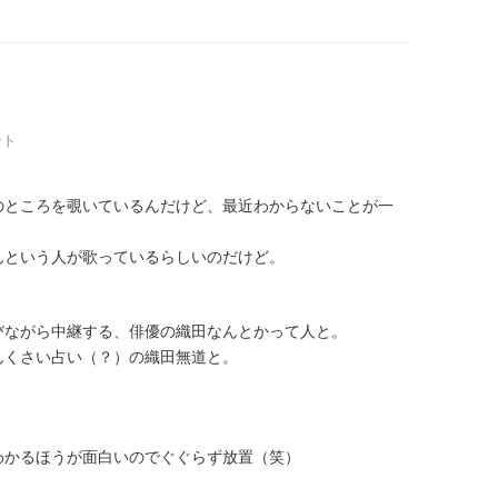
ント
のところを覗いているんだけど、最近わからないことが一
んという人が歌っているらしいのだけど。
びながら中継する、俳優の織田なんとかって人と。
んくさい占い（？）の織田無道と。
わかるほうが面白いのでぐぐらず放置（笑）