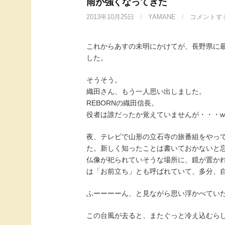
雨が強くなってきた
2013年10月25日
/
YAMANE
/
コメントす
これからあすの未明にかけてが、長野県に
した。
そうそう。
織田さん、もう一人思い出しました。
REBORNの織田信長。
役者は誰だったか覚えていませんが・・・w
夜、テレビで山形の立石寺の旅番組をやっ
た。新しく知ったことは書いておかないと
仏像が祀られていそうな場所に、鏡が置か
は「お前立ち」とも呼ばれていて、多分、
ふーーーーん、と見ながら思い浮かべてい
この台風が去ると、またぐっと冷え込むら