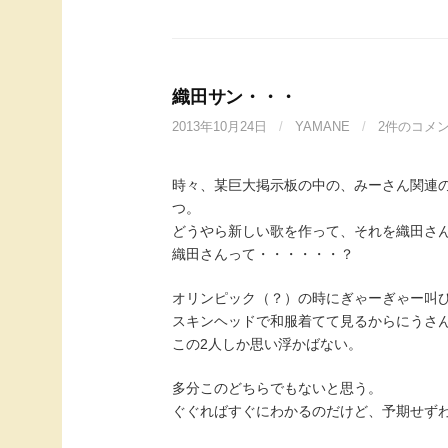
織田サン・・・
2013年10月24日
/
YAMANE
/
2件のコメ
時々、某巨大掲示板の中の、みーさん関連
つ。
どうやら新しい歌を作って、それを織田さ
織田さんって・・・・・・？
オリンピック（？）の時にぎゃーぎゃー叫
スキンヘッドで和服着てて見るからにうさ
この2人しか思い浮かばない。
多分このどちらでもないと思う。
ぐぐればすぐにわかるのだけど、予期せず