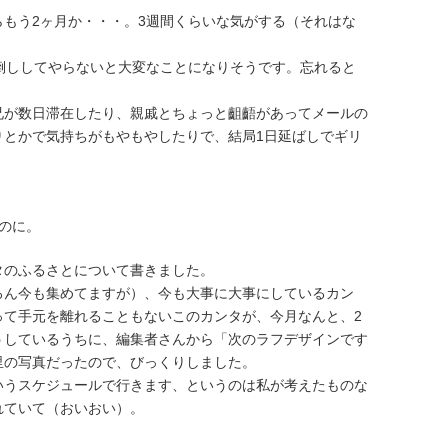
もう2ヶ月か・・・。3週間くらいな気がする（それはな
倒ししてやらないと大変なことになりそうです。忘れると
兄が数日滞在したり、親戚とちょっと齟齬があってメールの
りとかで気持ちがもやもやしたりで、結局1日延ばしでギリ
のに。
タのふるさとについて書きました。
ろん今も集めてますが）、今も大事に大事にしているカン
って手元を離れることもないこのカンタが、今月なんと、2
うしているうちに、編集者さんから「次のラフデザインです
里の写真だったので、びっくりしました。
いうスケジュールで行きます、というのは私が考えたものな
れていて（おいおい）。