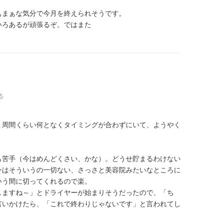
ぁまぁな気分で今月を終えられそうです。
いろあるが頑張るぞ。ではまた
る
１周間くらい何となくタイミングが合わずにいて、ようやく
も苦手（今はめんどくさい、かな）。どうせ貯まるわけない
今はそういうの一切ない、さっさと美容院みたいなところに
いう間に切ってくれるので楽。
しますね～」とドライヤーが始まりそうだったので、「ち
言いかけたら、「これで終わりじゃないです」と言われてし