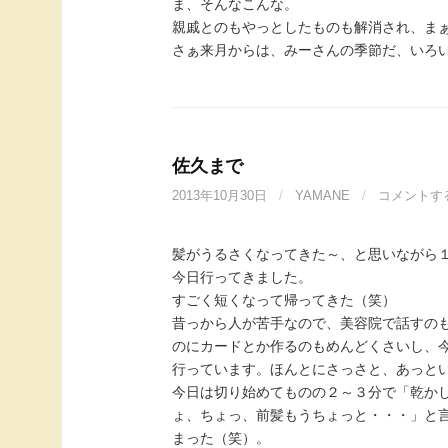
ま、そんなこんな。
親戚とのもやっとしたものも解消され、ま
さぁ来月からは、みーさんの季節だ、いろ
佐久まで
2013年10月30日
/
YAMANE
/
コメントす
髪がうるさくなってきた～、と思いながら
今日行ってきました。
すごく短くなって帰ってきた（笑）
昔っから人が苦手なので、美容院で話すの
のにカードとか作るのもめんどくさいし、
行っています。ほんとにさっさと、あっと
今日は切り始めてものの２～３分で「乾か
ょ、ちょっ、前髪もうちょっと・・・」と
まった（笑）。