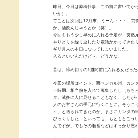
昨日、今日は原稿仕事。この前に書いてから
いか）。
てことは次回は12月末、うーん・・・、前
か、酒飲んじゃうとか（笑）。
今回ももう少し早めに入れる予定が、突然
やりとりを繰り返したり電話かかってきた
ギリ月末の本日になってしまいました。
入るといいんだけど～、どうかな。
昔は、締め切りの1週間前に入れる女だった
今回の場所はインド、西ベンガル州、カン
一時期、相当熱を入れて蒐集したし（もち
タ。滅多に人に見せることもなく、したが
人のお客さんの手元に行くことに。そうこ
～」と送られてきたのが、まさにカンタの
びっくりした、といっても、もともとこう
んですが。でもその順番などはすっかり忘