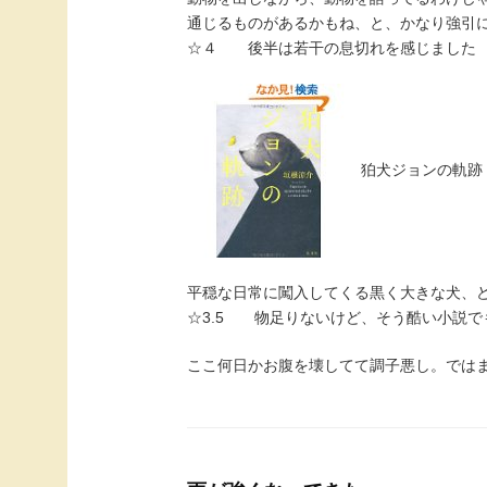
通じるものがあるかもね、と、かなり強引
☆４ 後半は若干の息切れを感じました
狛犬ジョンの軌
平穏な日常に闖入してくる黒く大きな犬、
☆3.5 物足りないけど、そう酷い小説で
ここ何日かお腹を壊してて調子悪し。では