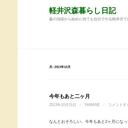
コ
軽井沢森暮らし日記
ン
テ
森の伐採から始めた何でも自分でやる軽井沢で
ン
ツ
へ
ホーム
サンプルページ
ス
キ
ッ
プ
月:
2013年10月
今年もあと二ヶ月
2013年10月31日
/
YAMANE
/
コメントす
なんとおそろしい。今年もあと2ヶ月にな