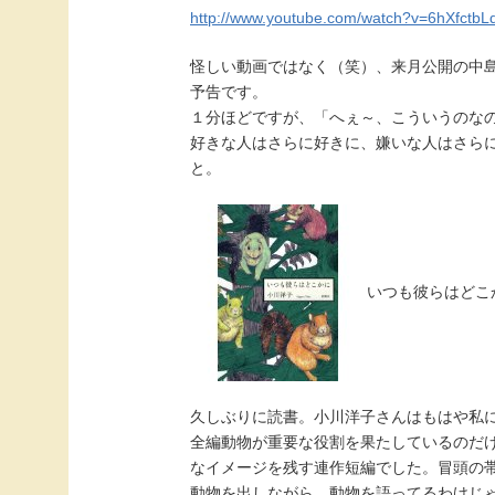
http://www.youtube.com/watch?v=6hXfctb
怪しい動画ではなく（笑）、来月公開の中島
予告です。
１分ほどですが、「へぇ～、こういうのな
好きな人はさらに好きに、嫌いな人はさら
と。
いつも彼らはどこ
久しぶりに読書。小川洋子さんはもはや私
全編動物が重要な役割を果たしているのだ
なイメージを残す連作短編でした。冒頭の
動物を出しながら、動物を語ってるわけじ