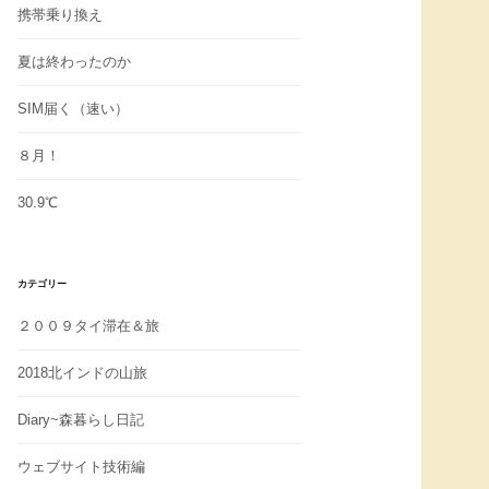
携帯乗り換え
夏は終わったのか
SIM届く（速い）
８月！
30.9℃
カテゴリー
２００９タイ滞在＆旅
2018北インドの山旅
Diary~森暮らし日記
ウェブサイト技術編