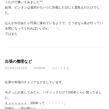
ったので書いてみました^^;
結局、ビンタンは成田からバリに到着した日に１度飲んだだけでし
た。
なんか今日あたり円高に振れているようで。どうせなら私が行ってい
る間になってくれればいいのに・・・。
ではまた
出張の整理など
2018年12月19日
/
YAMANE
/
コメントする
伝票や布地のチェックなどをしています。
今ざっと計算してみたら、バティックだけで100本くらい買ってまし
た。
えぇぇぇぇぇぇ、100本って・・・・・・。
恒例の、「誰が縫うん・・・」