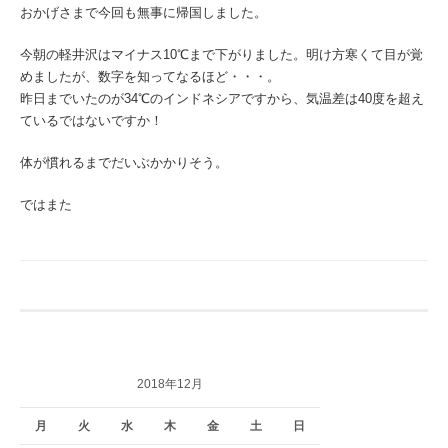
おかげさまで今回も無事に帰国しました。
今朝の軽井沢はマイナス10℃まで下がりました。明け方寒くて目が覚
めましたが、数字を知ってなるほど・・・。
昨日までいたのが34℃のインドネシアですから、気温差は40度を超え
ているではないですか！
体が慣れるまでだいぶかかりそう。
ではまた
2018年12月
月
火
水
木
金
土
日