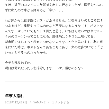
午後、近所のコンビニに年賀状を出しに行きましたが、帽子をかぶら
ずに出たので車から降りると「寒い！」。
わが家からは徒歩圏にポストがありません。10分ちょいのところに１
つあるけど、集配やってんのかなと不安になるような（！）ポストな
んです。やっていても１日１回だと思う。いちばん近いのは車で３～
４分のローソンってことになる。郵便局は５キロ以上離れてる。
都市部ではちょっと考えもつかないようなことだと思います。私も東
京にいた時は、ポストなんてあちこちにあり、犬の散歩ついでに「ぽ
いっ」とするものだったから。
今年も残りわずか。
明日は元気だったら窓掃除します。いや、雪なのかな？
年末大荒れ
2018年12月27日
/
YAMANE
/
コメントする