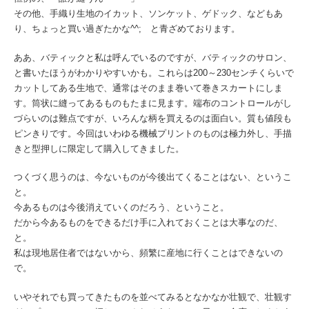
その他、手織り生地のイカット、ソンケット、ゲドック、などもあ
り、ちょっと買い過ぎたかな^^; と青ざめております。
ああ、バティックと私は呼んでいるのですが、バティックのサロン、
と書いたほうがわかりやすいかも。これらは200～230センチくらいで
カットしてある生地で、通常はそのまま巻いて巻きスカートにしま
す。筒状に縫ってあるものもたまに見ます。端布のコントロールがし
づらいのは難点ですが、いろんな柄を買えるのは面白い。質も値段も
ピンきりです。今回はいわゆる機械プリントのものは極力外し、手描
きと型押しに限定して購入してきました。
つくづく思うのは、今ないものが今後出てくることはない、というこ
と。
今あるものは今後消えていくのだろう、ということ。
だから今あるものをできるだけ手に入れておくことは大事なのだ、
と。
私は現地居住者ではないから、頻繁に産地に行くことはできないの
で。
いやそれでも買ってきたものを並べてみるとなかなか壮観で、壮観す