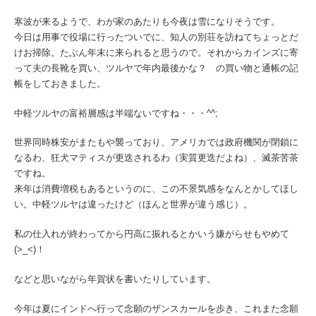
寒波が来るようで、わが家のあたりも今夜は雪になりそうです。
今日は用事で役場に行ったついでに、知人の別荘を訪ねてちょっとだ
けお掃除。たぶん年末に来られると思うので。それからカインズに寄
って夫の長靴を買い、ツルヤで年内最後かな？ の買い物と通帳の記
帳をしておきました。
中軽ツルヤの富裕層感は半端ないですね・・・^^;
世界同時株安がまたもや襲っており、アメリカでは政府機関が閉鎖に
なるわ、狂犬マティスが更迭されるわ（実質更迭だよね）、滅茶苦茶
ですね。
来年は消費増税もあるというのに、この不景気感をなんとかしてほし
い。中軽ツルヤは違ったけど（ほんと世界が違う感じ）。
私の仕入れが終わってから円高に振れるとかいう嫌がらせもやめて
(>_<)！
などと思いながら年賀状を書いたりしています。
今年は夏にインドへ行って念願のザンスカールを歩き、これまた念願