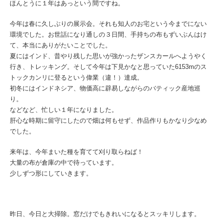
ほんとうに１年はあっという間ですね。
今年は春に久しぶりの展示会。それも知人のお宅という今までにない
環境でした。お世話になり通しの３日間、手持ちの布もずいぶんはけ
て、本当にありがたいことでした。
夏にはインド、昔やり残した思いが強かったザンスカールへようやく
行き、トレッキング。そして今年は下見かなと思っていた6153mのス
トックカンリに登るという偉業（違！）達成。
初冬にはインドネシア、物価高に辟易しながらのバティック産地巡
り。
などなど、忙しい１年になりました。
肝心な時期に留守にしたので畑は何もせず、作品作りもかなり少なめ
でした。
来年は、今年まいた種を育てて刈り取らねば！
大量の布が倉庫の中で待っています。
少しずつ形にしていきます。
昨日、今日と大掃除。窓だけでもきれいになるとスッキリします。