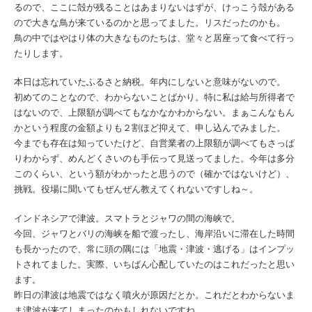
るので、ここに殻が残ることはあまりないはずが、けっこう殻がある
ので大きな鳥が来ているのかと思ってました。リスだったのかも。
鳥の中ではやはり体の大きなものたちは、堂々と居座って食べて行っ
たりします。
本日は忘れていたふるさと納税。年内にしないと意味がないので。
初めてのことなので、わからないことばかり。特に私は給与所得者で
はないので、上限額が調べてもなかなかわからない。まぁこんなもん
かという程度の金額よりも２割ほど抑えて、申し込んでみました。
今までも存在は知っていたけど、自営業者の上限額が調べてもさっぱ
りわからず、めんどくさいのも手伝って見送ってました。今年は多分
このくらい、という額がわかったと思うので（確かではないけど）、
挑戦。役場に聞いてもぜんぜん教えてくれないですしね～。
インドネシアで津波。スマトラとジャワの間の海峡で。
今回、ジャワとバリの海峡を船で渡ったし、海岸沿いに滞在した時間
も長かったので、常に頭の隅には「地震・津波・逃げる」はインプッ
トされてました。実際、いちばん心配していたのはこれだったと思い
ます。
昨日の津波は地震ではなく噴火が原因だとか。これだとわからないま
ま津波が来てしまったのかもしれないですね。