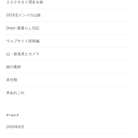
２００９タイ滞在＆旅
2018北インドの山旅
Diary~森暮らし日記
ウェブサイト技術編
山・旅道具とカメラ
旅の素材
未分類
本あれこれ
アーカイブ
2026年8月