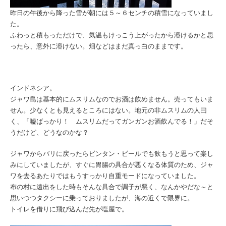
昨日の午後から降った雪が朝には５～６センチの積雪になっていまし
た。
ふわっと積もっただけで、気温もけっこう上がったから溶けるかと思
ったら、意外に溶けない。畑などはまだ真っ白のままです。
インドネシア。
ジャワ島は基本的にムスリムなのでお酒は飲めません。売ってもいま
せん。少なくとも見えるところにはない。地元の非ムスリムの人曰
く、「嘘ばっかり！ ムスリムだってガンガンお酒飲んでる！」だそ
うだけど、どうなのかな？
ジャワからバリに戻ったらビンタン・ビールでも飲もうと思って楽し
みにしていましたが、すぐに胃腸の具合が悪くなる体質のため、ジャ
ワを去るあたりではもうすっかり自重モードになっていました。
布の村に遠出をした時もそんな具合で調子が悪く、なんかやだな～と
思いつつタクシーに乗っておりましたが、海の近くで限界に。
トイレを借りに飛び込んだ先が塩屋で。