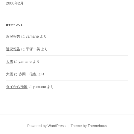
2006年2月
最近のコメント
近況報告
に
yamane
より
近況報告
に
平塚一美
より
大雪
に
yamane
より
大雪
に
赤間 信也
より
タイから帰国
に
yamane
より
Powered by
WordPress
|
Theme by
Themehaus