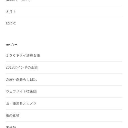
８月！
30.9℃
カテゴリー
２００９タイ滞在＆旅
2018北インドの山旅
Diary~森暮らし日記
ウェブサイト技術編
山・旅道具とカメラ
旅の素材
未分類