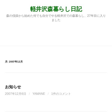
コ
軽井沢森暮らし日記
ン
テ
森の伐採から始めた何でも自分でやる軽井沢での森暮らし、27年目に入り
ン
ました
ツ
へ
ス
検
メニュー
キ
ッ
プ
索:
月:
2007年12月
お知らせ
2007年12月6日
/
YAMANE
/
1件のコメント