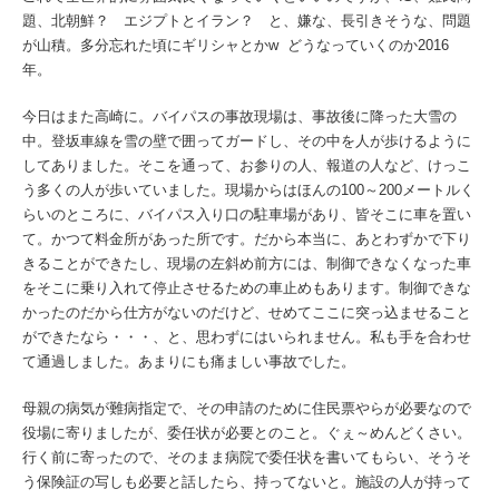
題、北朝鮮？ エジプトとイラン？ と、嫌な、長引きそうな、問題
が山積。多分忘れた頃にギリシャとかw どうなっていくのか2016
年。
今日はまた高崎に。バイパスの事故現場は、事故後に降った大雪の
中。登坂車線を雪の壁で囲ってガードし、その中を人が歩けるように
してありました。そこを通って、お参りの人、報道の人など、けっこ
う多くの人が歩いていました。現場からはほんの100～200メートルく
らいのところに、バイパス入り口の駐車場があり、皆そこに車を置い
て。かつて料金所があった所です。だから本当に、あとわずかで下り
きることができたし、現場の左斜め前方には、制御できなくなった車
をそこに乗り入れて停止させるための車止めもあります。制御できな
かったのだから仕方がないのだけど、せめてここに突っ込ませること
ができたなら・・・、と、思わずにはいられません。私も手を合わせ
て通過しました。あまりにも痛ましい事故でした。
母親の病気が難病指定で、その申請のために住民票やらが必要なので
役場に寄りましたが、委任状が必要とのこと。ぐぇ～めんどくさい。
行く前に寄ったので、そのまま病院で委任状を書いてもらい、そうそ
う保険証の写しも必要と話したら、持ってないと。施設の人が持って