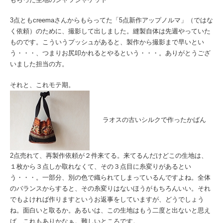
3点ともcreemaさんからもらってた「5点新作アップノルマ」（ではな
く依頼）のために、撮影して出しました。縫製自体は先週やっていた
ものです。こういうプッシュがあると、製作から撮影まで早いとい
う・・・、つまりお尻叩かれるとやるという・・・。ありがとうござ
いました担当の方。
それと、これモテ期。
ラオスの古いシルクで作ったかばん
2点売れて、再製作依頼が２件来てる。来てるんだけどこの生地は、
１枚から３点しか取れなくて、その３点目に糸変りがあるとい
う・・・。一部分、別の色で織られてしまっているんですよね。全体
のバランスからすると、その糸変りはないほうがもちろんいい。それ
でもよければ作りますというお返事をしていますが、どうでしょう
ね。面白いと取るか。あるいは、この生地はもう二度と出ないと思え
ば、これもありかなぁ。難しいところです。