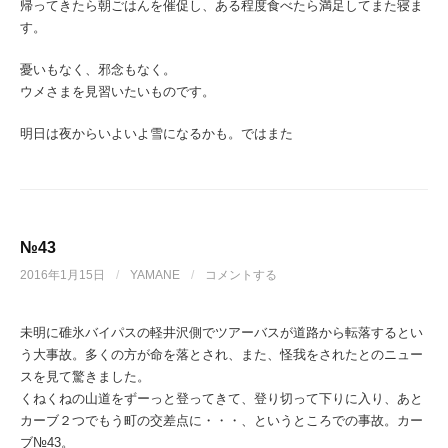
帰ってきたら朝ごはんを催促し、ある程度食べたら満足してまた寝ま
す。
憂いもなく、邪念もなく。
ウメさまを見習いたいものです。
明日は夜からいよいよ雪になるかも。ではまた
№43
2016年1月15日
/
YAMANE
/
コメントする
未明に碓氷バイパスの軽井沢側でツアーバスが道路から転落するとい
う大事故。多くの方が命を落とされ、また、怪我をされたとのニュー
スを見て驚きました。
くねくねの山道をずーっと登ってきて、登り切って下りに入り、あと
カーブ２つでもう町の交差点に・・・、というところでの事故。カー
ブ№43。