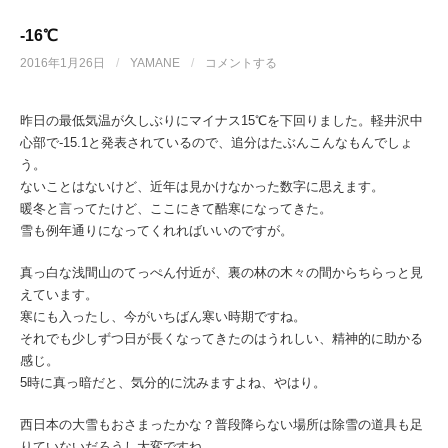
-16℃
2016年1月26日
/
YAMANE
/
コメントする
昨日の最低気温が久しぶりにマイナス15℃を下回りました。軽井沢中
心部で-15.1と発表されているので、追分はたぶんこんなもんでしょ
う。
ないことはないけど、近年は見かけなかった数字に思えます。
暖冬と言ってたけど、ここにきて酷寒になってきた。
雪も例年通りになってくれればいいのですが。
真っ白な浅間山のてっぺん付近が、裏の林の木々の間からちらっと見
えています。
寒にも入ったし、今がいちばん寒い時期ですね。
それでも少しずつ日が長くなってきたのはうれしい、精神的に助かる
感じ。
5時に真っ暗だと、気分的に沈みますよね、やはり。
西日本の大雪もおさまったかな？普段降らない場所は除雪の道具も足
りていないだろうし大変ですね。