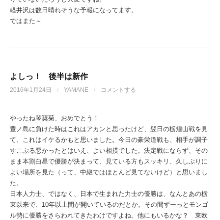
軽井沢は数日晴れそうな予報になってます。
ではまた～
よしっ！ 後半は新作
2016年1月24日
/
YAMANE
/
コメントする
やったね琴奨菊、おめでとう！
豊ノ島に負けた時はこれはアカンと思ったけど、翌日の栃煌山戦を見
て、これはイケるかもと思いました。今日の豪栄道戦も、相手が調子
すこぶる悪かったとはいえ、よい相撲でした。決定戦にならず、その
まま本割白星で優勝が決まって、見ている方もスッキリ、久しぶりに
よい場所を見た（って、中継ではほとんど見てないけど）と思いまし
た。
日本人力士、ではなく、日本で生まれた力士の優勝は、なんとあの栃
東以来で、10年以上間が開いているのだとか。その間ずーっとモンゴ
ル勢に優勝をさらわれてきたわけですよね。他にもいるかな？ 東欧