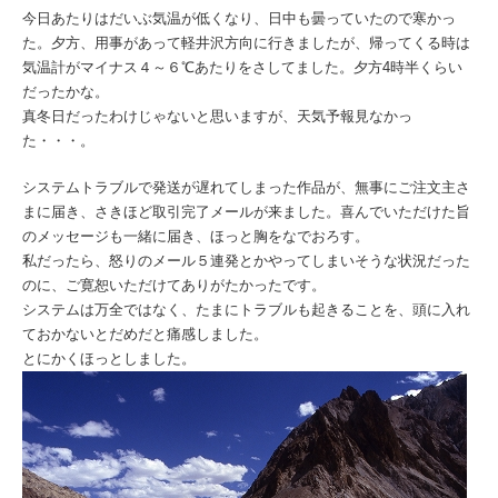
今日あたりはだいぶ気温が低くなり、日中も曇っていたので寒かっ
た。夕方、用事があって軽井沢方向に行きましたが、帰ってくる時は
気温計がマイナス４～６℃あたりをさしてました。夕方4時半くらい
だったかな。
真冬日だったわけじゃないと思いますが、天気予報見なかっ
た・・・。
システムトラブルで発送が遅れてしまった作品が、無事にご注文主さ
まに届き、さきほど取引完了メールが来ました。喜んでいただけた旨
のメッセージも一緒に届き、ほっと胸をなでおろす。
私だったら、怒りのメール５連発とかやってしまいそうな状況だった
のに、ご寛恕いただけてありがたかったです。
システムは万全ではなく、たまにトラブルも起きることを、頭に入れ
ておかないとだめだと痛感しました。
とにかくほっとしました。