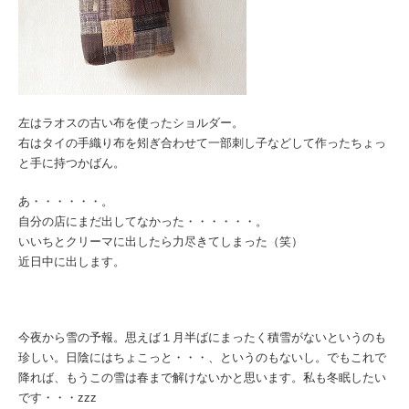
左はラオスの古い布を使ったショルダー。
右はタイの手織り布を矧ぎ合わせて一部刺し子などして作ったちょっ
と手に持つかばん。
あ・・・・・・。
自分の店にまだ出してなかった・・・・・・。
いいちとクリーマに出したら力尽きてしまった（笑）
近日中に出します。
今夜から雪の予報。思えば１月半ばにまったく積雪がないというのも
珍しい。日陰にはちょこっと・・・、というのもないし。でもこれで
降れば、もうこの雪は春まで解けないかと思います。私も冬眠したい
です・・・zzz