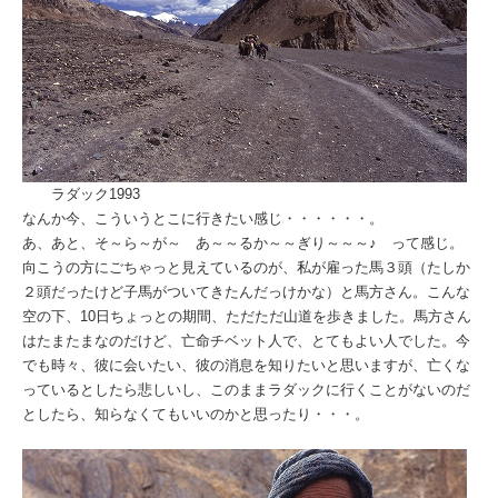
ラダック1993
なんか今、こういうとこに行きたい感じ・・・・・・。
あ、あと、そ～ら～が～ あ～～るか～～ぎり～～～♪ って感じ。
向こうの方にごちゃっと見えているのが、私が雇った馬３頭（たしか
２頭だったけど子馬がついてきたんだっけかな）と馬方さん。こんな
空の下、10日ちょっとの期間、ただただ山道を歩きました。馬方さん
はたまたまなのだけど、亡命チベット人で、とてもよい人でした。今
でも時々、彼に会いたい、彼の消息を知りたいと思いますが、亡くな
っているとしたら悲しいし、このままラダックに行くことがないのだ
としたら、知らなくてもいいのかと思ったり・・・。