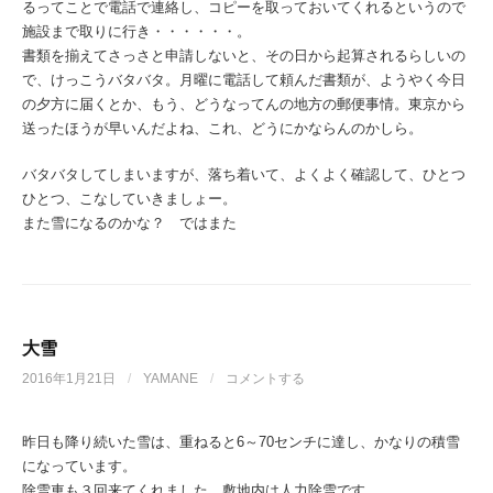
るってことで電話で連絡し、コピーを取っておいてくれるというので
施設まで取りに行き・・・・・・。
書類を揃えてさっさと申請しないと、その日から起算されるらしいの
で、けっこうバタバタ。月曜に電話して頼んだ書類が、ようやく今日
の夕方に届くとか、もう、どうなってんの地方の郵便事情。東京から
送ったほうが早いんだよね、これ、どうにかならんのかしら。
バタバタしてしまいますが、落ち着いて、よくよく確認して、ひとつ
ひとつ、こなしていきましょー。
また雪になるのかな？ ではまた
大雪
2016年1月21日
/
YAMANE
/
コメントする
昨日も降り続いた雪は、重ねると6～70センチに達し、かなりの積雪
になっています。
除雪車も３回来てくれました。敷地内は人力除雪です。