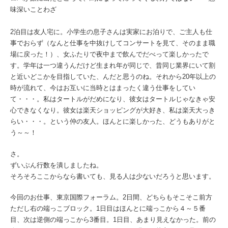
味深いことわざ
2泊目は友人宅に。小学生の息子さんは実家にお泊りで、ご主人も仕
事でおらず（なんと仕事を中抜けしてコンサートを見て、そのまま職
場に戻った！）、女ふたりで夜中まで飲んでだべって楽しかったで
す。学年は一つ違うんだけど生まれ年が同じで、昔同じ業界にいて割
と近いどこかを目指していた、んだと思うのね。それから20年以上の
時が流れて、今はお互いに当時とはまったく違う仕事をしてい
て・・・。私はタートルがだめになり、彼女はタートルじゃなきゃ安
心できなくなり。彼女は楽天ショッピングが大好き、私は楽天大っき
らい・・・。という仲の友人。ほんとに楽しかった、どうもありがと
う～～！
さ。
ずいぶん行数を潰しましたね。
そろそろここからなら書いても、見る人は少ないだろうと思います。
今回のお仕事、東京国際フォーラム。2日間、どちらもそこそこ前方
ただし右の端っこブロック。1日目はほんとに端っこから４～５番
目、次は逆側の端っこから3番目。1日目、あまり見えなかった。前の