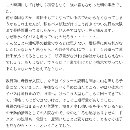
この時期にしては珍しく積雪もなく、強い霜もなかった朝の事故でし
た。
何が原因なのか、運転手も亡くなっているのでわからなくなってしま
うかもしれませんが、私もバス移動がけっこう好きでつい先日も大阪
まで長時間乗ってましたから、他人事ではないし胸が痛みます。
なぜ碓氷バイパスを走っていたのだろう・・・・・・。
そんなことを運転手の裁量でやるとは思えない、運転手に何ら利がな
いんじゃないかと思うから。今時会社のETCでしょ？ 百歩譲って運
転手が払ってるとしたって、領収書がなければ会社からはもらえない
でしょう。ありえない。できるだけ下道で行けという指示でやってい
るんじゃないかと思えてならない。
数日前に母親が入院し、今日はドクターの説明を聞きに山を降りる予
定になっていました。午後なるべく早めに出たところ、やはり碓氷バ
イパスは通行止めで、旧道へ。けっこう大型もこちらに回ってきてい
て、混雑ってほどではないけど、そこそこ通行量がありました。
母親の様子はまるっきり普通で、検査と少し強い薬を使っているため
の予防的措置としての入院なので、今のところ心配はありません。ド
クターの説明も、電話で一度聞いたことと変りはなく、ともかく様子
を見ながら・・・、ということでした。