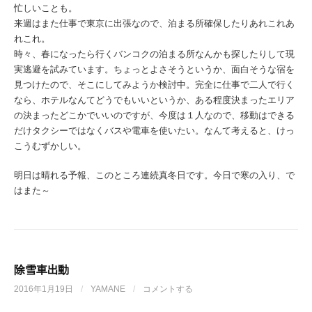
忙しいことも。
来週はまた仕事で東京に出張なので、泊まる所確保したりあれこれあ
れこれ。
時々、春になったら行くバンコクの泊まる所なんかも探したりして現
実逃避を試みています。ちょっとよさそうというか、面白そうな宿を
見つけたので、そこにしてみようか検討中。完全に仕事で二人で行く
なら、ホテルなんてどうでもいいというか、ある程度決まったエリア
の決まったどこかでいいのですが、今度は１人なので、移動はできる
だけタクシーではなくバスや電車を使いたい。なんて考えると、けっ
こうむずかしい。
明日は晴れる予報、このところ連続真冬日です。今日で寒の入り、で
はまた～
除雪車出動
2016年1月19日
/
YAMANE
/
コメントする