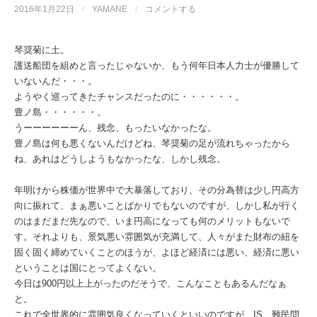
2016年1月22日
/
YAMANE
/
コメントする
琴奨菊に土。
護送船団を組めと言ったじゃないか、もう何年日本人力士が優勝して
いないんだ・・・。
ようやく巡ってきたチャンスだったのに・・・・・・。
豊ノ島・・・・・・。
うーーーーーーん、残念、もったいなかったな。
豊ノ島は何も悪くないんだけどね、琴奨菊の足が流れちゃったから
ね、あれはどうしようもなかったな、しかし残念。
年明けから株価が世界中で大暴落しており、その分為替は少し円高方
向に振れて、まぁ悪いことばかりでもないのですが、しかし私が行く
のはまだまだ先なので、いま円高になっても何のメリットもないで
す。それよりも、景気悪い雰囲気が充満して、人々がまた財布の紐を
固く固く締めていくことのほうが、よほど経済には悪い、経済に悪い
ということは国にとってよくない。
今日は900円以上上がったのだそうで、こんなこともあるんだなぁ
と。
これで全世界的に雰囲気良くなっていくといいのですが、IS、難民問