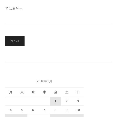
ではまた～
投
次へ »
稿
の
ペ
ー
ジ
送
り
2016年1月
月
火
水
木
金
土
日
1
2
3
4
5
6
7
8
9
10