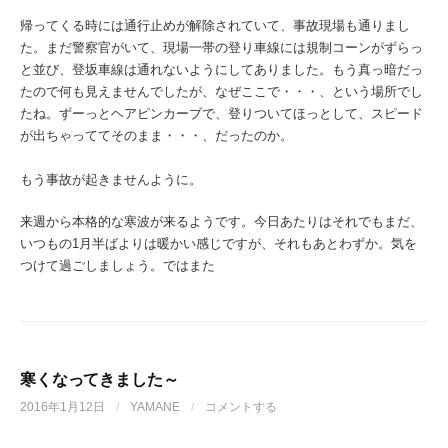
帰ってくる時には通行止めが解除されていて、事故現場も通りまし
た。まだ警察官がいて、現場一帯の登り車線には規制コーンがずらっ
と並び、登坂車線は通れないようにしてありました。もう真っ暗だっ
たので何も見えませんでしたが、なぜここで・・・、という場所でし
たね。ずーっとヘアピンカーブで、登りついてほっとして、スピード
が出ちゃっててそのまま・・・、だったのか。
もう事故が起きませんように。
来週から本格的な寒波が来るようです。今日あたりはそれでもまだ、
いつもの1月半ばよりは暖かい感じですが、それもあとわずか。気を
つけて過ごしましょう。ではまた
寒くなってきました～
2016年1月12日
/
YAMANE
/
コメントする