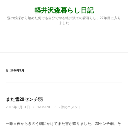
コ
軽井沢森暮らし日記
ン
テ
森の伐採から始めた何でも自分でやる軽井沢での森暮らし、27年目に入り
ン
ました
ツ
へ
ス
検
メニュー
キ
ッ
プ
索:
月:
2016年1月
また雪20センチ弱
2016年1月31日
/
YAMANE
/
2件のコメント
一昨日夜からきのう朝にかけてまた雪が降りました。20センチ弱、そ