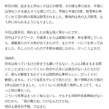
昨日の朝、起きると25センチほどの積雪。その後も降り続き、午後に
は30センチを超えそうな感じでした。早朝と午後の2度、除雪車が来
てくれて店の前の道路は除雪されました。敷地内は夫の人力除雪。も
う外に出られるようになりました。
今日は真冬日。晴れましたが風も強く寒かったです。
日中はデスクワーク、午後遅くからは縫製の仕事。布を整理していた
ら、裁断残りのナガ布が出てきたので、またヤオ・パンツを作ってみ
ました。久しぶりだったので手順を確認しながら。けっこうよさげ。
SMAP。
存在は知っているけど好きでも嫌いでもない、たぶん1曲まるまる聞
いたことはないというくらい自分の人生には接点のない人たちだけ
ど、彼らが解散するかどうかは国民的な事件らしい。びっくりだ。
解散しません、という会見をテレビで見たけど、散々恫喝されて指の
1本も詰めてきました、ってくらいに顔色悪く憔悴しきってて、ちょ
っと気の毒だった。
こういう世界はまったく知らないし、そもそもSMAP自体興味がない
のだから、「気の毒だね」だけなんだけどね。
明日も真冬日予報。ではまた