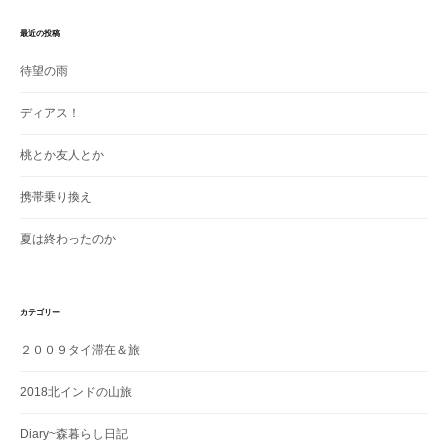
最近の投稿
待望の雨
ディアス！
桃とか友人とか
携帯乗り換え
夏は終わったのか
カテゴリー
２００９タイ滞在＆旅
2018北インドの山旅
Diary~森暮らし日記