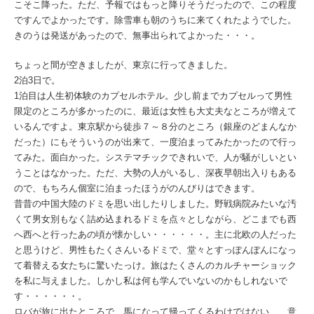
こそこ降った。ただ、予報ではもっと降りそうだったので、この程度
ですんでよかったです。除雪車も朝のうちに来てくれたようでした。
きのうは発送があったので、無事出られてよかった・・・。
ちょっと間が空きましたが、東京に行ってきました。
2泊3日で。
1泊目は人生初体験のカプセルホテル。少し前までカプセルって男性
限定のところが多かったのに、最近は女性も大丈夫なところが増えて
いるんですよ。東京駅から徒歩７～８分のところ（銀座のどまんなか
だった）にもそういうのが出来て、一度泊まってみたかったので行っ
てみた。面白かった。システマチックできれいで、人が騒がしいとい
うことはなかった。ただ、大勢の人がいるし、深夜早朝出入りもある
ので、もちろん個室に泊まったほうがのんびりはできます。
昔昔の中国大陸のドミを思い出したりしました。野戦病院みたいな汚
くて男女別もなく詰め込まれるドミを点々としながら、どこまでも西
へ西へと行ったあの頃が懐かしい・・・・・・。主に北欧の人だった
と思うけど、男性もたくさんいるドミで、堂々とすっぽんぽんになっ
て着替える女たちに驚いたっけ。旅はたくさんのカルチャーショック
を私に与えました。しかし私は何も学んでいないのかもしれないで
す・・・・・・。
ロバが旅に出たところで、馬になって帰ってくるわけではない 意