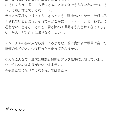
おそらくもう、探しても見つけることはできそうもない布の一つ。そ
ういう布が増えていくな・・・。
ラオスの辺境を彷徨っても、きっともう、現地のバイヤーに渉猟し尽
くされていると思う。それでもどこかに・・・・・・、と、わずかに
思わないことはないけれど、昔と比べて世界はうんと狭くなってしま
い、その「どこか」は限りなく「ない」。
チャトチャのあの人なら持ってるかもな。前に貴州省の凱里で会った
華僑のタイの人。今度行ったら寄ってみようかな。
そんなこんなで、週末は縫製と撮影とアップ仕事に没頭していまし
た。忙しいのはありがたいです本当に。
今夜また雪になりそうな予報、ではまた～
ぎゃぁぁっ